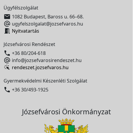
Ügyfélszolgálat

1082 Budapest, Baross u. 66–68.

ugyfelszolgalat@jozsefvaros.hu

Nyitvatartás
Józsefvárosi Rendészet

+36 80/204-618

info@jozsefvarosirendeszet.hu
rendeszet.jozsefvaros.hu
Gyermekvédelmi Készenléti Szolgálat

+36 30/493-1925
Józsefvárosi Önkormányzat