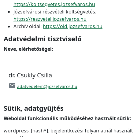
https://koltsegvetes.jozsefvaros.hu
Józsefvárosi részvételi költségvetés:
https://reszvetel.jozsefvaros.hu
Archív oldal:
https://old.jozsefvaros.hu
Adatvédelmi tisztviselő
Neve, elérhetőségei:
dr. Csukly Csilla
email
adatvedelem@jozsefvaros.hu
Sütik, adatgyűjtés
Weboldal funkcionális működéséhez használt sütik:
wordpress_[hash*]: bejelentkezési folyamatnál használt