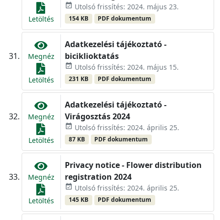
event_available
Utolsó frissítés: 2024. május 23.
154 KB
PDF dokumentum
Letöltés
Adatkezelési tájékoztató -
biciklioktatás
Megnéz
event_available
Utolsó frissítés: 2024. május 15.
231 KB
PDF dokumentum
Letöltés
Adatkezelési tájékoztató -
Virágosztás 2024
Megnéz
event_available
Utolsó frissítés: 2024. április 25.
87 KB
PDF dokumentum
Letöltés
Privacy notice - Flower distribution
registration 2024
Megnéz
event_available
Utolsó frissítés: 2024. április 25.
145 KB
PDF dokumentum
Letöltés