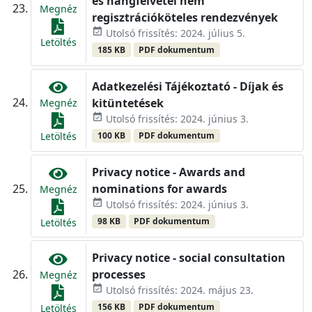
és hangfelvétel nem
Megnéz
regisztrációköteles rendezvények
event_available
Utolsó frissítés: 2024. július 5.
Letöltés
185 KB
PDF dokumentum
Adatkezelési Tájékoztató - Díjak és
kitüntetések
Megnéz
event_available
Utolsó frissítés: 2024. június 3.
100 KB
PDF dokumentum
Letöltés
Privacy notice - Awards and
nominations for awards
Megnéz
event_available
Utolsó frissítés: 2024. június 3.
98 KB
PDF dokumentum
Letöltés
Privacy notice - social consultation
processes
Megnéz
event_available
Utolsó frissítés: 2024. május 23.
156 KB
PDF dokumentum
Letöltés