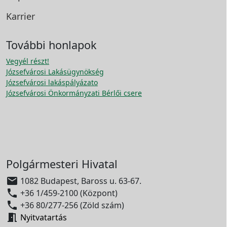
Karrier
További honlapok
Vegyél részt!
Józsefvárosi Lakásügynökség
Józsefvárosi lakáspályázato
Józsefvárosi Önkormányzati Bérlői csere
Polgármesteri Hivatal

1082 Budapest, Baross u. 63-67.

+36 1/459-2100 (Központ)

+36 80/277-256 (Zöld szám)

Nyitvatartás