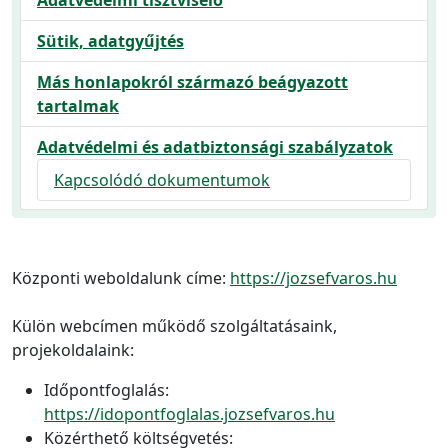
Adatvédelmi tisztviselő
Sütik, adatgyűjtés
Más honlapokról származó beágyazott
tartalmak
Adatvédelmi és adatbiztonsági szabályzatok
Kapcsolódó dokumentumok
Központi weboldalunk címe:
https://jozsefvaros.hu
Külön webcímen működő szolgáltatásaink,
projekoldalaink:
Időpontfoglalás:
https://idopontfoglalas.jozsefvaros.hu
Közérthető költségvetés: