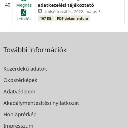
adatkezelési tájékoztató
Megnéz
event_available
Utolsó frissítés: 2022. május 3.
167 KB
PDF dokumentum
Letöltés
További információk
Közérdekű adatok
Okostérképek
Adatvédelem
Akadálymentesítési
nyilatkozat
Honlaptérkép
Impresszum