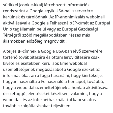
sütikkel (cookie-kkal) létrehozott információk
rendszerint a Google egyik USA-beli szerverére
kerülnek és tárolódnak. Az IP-anonimizálás weboldali
aktiválásával a Google a Felhasználó IP-címét az Európai
Unió tagállamain belül vagy az Európai Gazdasági
Térségről szóló megállapodásban részes más
államokban előzőleg megrövidíti.
A teljes IP-címnek a Google USA-ban lévő szerverére
történő továbbítására és ottani lerövidítésére csak
kivételes esetekben kerül sor. Eme weboldal
üzemeltetőjének megbízásából a Google ezeket az
információkat arra fogja használni, hogy kiértékelje,
hogyan használta a Felhasználó a honlapot, továbbá,
hogy a weboldal üzemeltetőjének a honlap aktivitásával
összefüggő jelentéseket készítsen, valamint, hogy a
weboldal- és az internethasználattal kapcsolatos
további szolgáltatásokat teljesítsen.