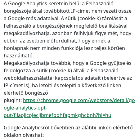
A Google Analytics keretein belül a Felhasználó
böngészője által továbbított IP-címet nem vezeti össze
a Google más adataival. A sütik (cookie-k) tárolását a
Felhasználó a böngészőjének megfelelő beállításával
megakadályozhatja, azonban felhívjuk figyelmét, hogy
ebben az esetben előfordulhat, hogy ennek a
honlapnak nem minden funkciója lesz teljes körűen
használható.
Megakadályozhatja továbbá, hogy a Google gyűjtse és
feldolgozza a sütik (cookie-k) általi, a Felhasználó
weboldalhasználattal kapcsolatos adatait (beleértve az
IP-címet is), ha letölti és telepíti a következő linken
elérhető böngésző
plugint:
https://chrome.google.com/webstore/detail/go
ogle-analytics-opt-
out/fllaojicojecljbmefodhfapmkghcbnh?hl=hu
Google Analyticsról bővebben az alábbi linken elérhető
oldalon olvashat: