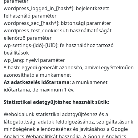
paraméter
wordpress_logged_in_[hash*]: bejelentkezett
felhasználó paraméter
wordpress_sec_[hash*]: biztonsági paraméter
wordpress_test_cookie: süti használhatóságát
ellenőrző paraméter
wp-settings-{idő}-[UID]: felhasználóhoz tartozó
beállítások
wp_lang: nyelvi paraméter
* hash: egyedi generált azonosító, amivel egyértelműen
azonosítható a munkamenet
Az adatkezelés időtartama
: a munkamenet
időtartama, de maximum 1 év.
Statisztikai adatgyűjtéshez használt sütik:
Weboldalunk statisztikai adatgyűjtéshez és a
látogatottsági adatok feldolgozásához, szolgáltatásunk
minőségének ellenőrzéséhez és javításához a Google
Analytics Webanalitikát használja. A Google Analytics