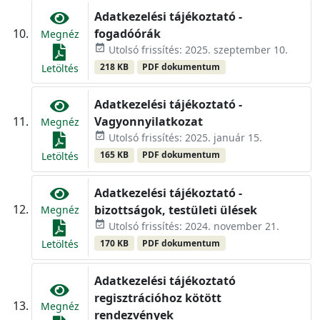
Adatkezelési tájékoztató -
fogadóórák
Megnéz
event_available
Utolsó frissítés: 2025. szeptember 10.
218 KB
PDF dokumentum
Letöltés
Adatkezelési tájékoztató -
Vagyonnyilatkozat
Megnéz
event_available
Utolsó frissítés: 2025. január 15.
165 KB
PDF dokumentum
Letöltés
Adatkezelési tájékoztató -
bizottságok, testületi ülések
Megnéz
event_available
Utolsó frissítés: 2024. november 21.
170 KB
PDF dokumentum
Letöltés
Adatkezelési tájékoztató
regisztrációhoz kötött
Megnéz
rendezvények