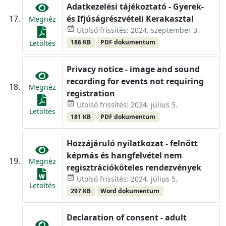
Adatkezelési tájékoztató - Gyerek-
és Ifjúságrészvételi Kerakasztal
Megnéz
event_available
Utolsó frissítés: 2024. szeptember 3.
186 KB
PDF dokumentum
Letöltés
Privacy notice - image and sound
recording for events not requiring
Megnéz
registration
event_available
Utolsó frissítés: 2024. július 5.
Letöltés
181 KB
PDF dokumentum
Hozzájáruló nyilatkozat - felnőtt
képmás és hangfelvétel nem
Megnéz
regisztrációköteles rendezvények
event_available
Utolsó frissítés: 2024. július 5.
Letöltés
297 KB
Word dokumentum
Declaration of consent - adult