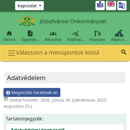
Ugrás a fő tartalomra

Kapcsolat
Józsefvárosi Önkormányzat




Otthon
Ügyintéz…
Részvétel
Átláthat…
Pázmány
Állami k…
Válasszon a menüpontok közül

Adatvédelem
Megosztás Facebook-on
event_available
Utolsó frissítés:
2026. június 30.
(Létrehozva:
2025.
augusztus 25.
)
Tartalomjegyzék: