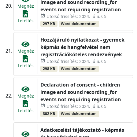
image and sound recording_for
Megnéz
events not requiring registration
event_available
Utolsó frissítés: 2024. július 5.
Letöltés
297 KB
Word dokumentum
Hozzájáruló nyilatkozat - gyermek
képmás és hangfelvétel nem
Megnéz
regisztrációköteles rendezvények
event_available
Utolsó frissítés: 2024. július 5.
Letöltés
298 KB
Word dokumentum
Declaration of consent - children
image and sound recording_for
Megnéz
events not requiring registration
event_available
Utolsó frissítés: 2024. július 5.
Letöltés
302 KB
Word dokumentum
Adatkezelési tájékoztató - képmás