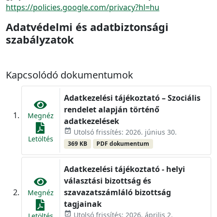
https://policies.google.com/privacy?hl=hu
Adatvédelmi és adatbiztonsági
szabályzatok
Kapcsolódó dokumentumok
Adatkezelési tájékoztató – Szociális
rendelet alapján történő
Megnéz
adatkezelések
event_available
Utolsó frissítés: 2026. június 30.
Letöltés
369 KB
PDF dokumentum
Adatkezelési tájékoztató - helyi
választási bizottság és
szavazatszámláló bizottság
Megnéz
tagjainak
event_available
Utolsó frissítés: 2026. április 2.
Letöltés