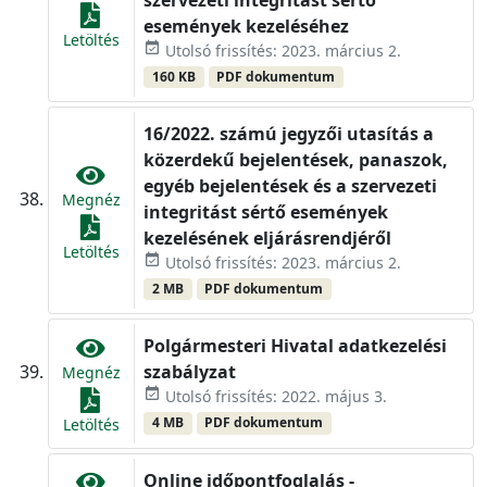
szervezeti integritást sértő
események kezeléséhez
Letöltés
event_available
Utolsó frissítés: 2023. március 2.
160 KB
PDF dokumentum
16/2022. számú jegyzői utasítás a
közerdekű bejelentések, panaszok,
egyéb bejelentések és a szervezeti
Megnéz
integritást sértő események
kezelésének eljárásrendjéről
Letöltés
event_available
Utolsó frissítés: 2023. március 2.
2 MB
PDF dokumentum
Polgármesteri Hivatal adatkezelési
szabályzat
Megnéz
event_available
Utolsó frissítés: 2022. május 3.
4 MB
PDF dokumentum
Letöltés
Online időpontfoglalás -