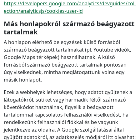
https://developers.google.com/analytics/devguides/coll
ection/analyticsjs/cookies-user-id
Más honlapokról származó beágyazott
tartalmak
A honlapon elérhető bejegyzések külső forrásból
származó beágyazott tartalmakat (pl. Youtube videók,
Google Maps térképek) használhatnak. A külső
forrásból származó beágyazott tartalmak pontosan
úgy viselkednek, mintha meglátogattunk volna egy
másik honlapot.
Ezek a webhelyek lehetséges, hogy adatot gyűjtenek a
látogatókról, sütiket vagy harmadik féltől származó
követőkódot használnak, figyelik a beágyazott
tartalommal kapcsolatos felhasználói viselkedést, ha
rendelkezünk felhasználói fiókkal és be vagyunk
jelentkezve az oldalra. A Google szolgáltatásai által
gyűjtött adatokról, az adatkezelés módjáról itt olvashat: