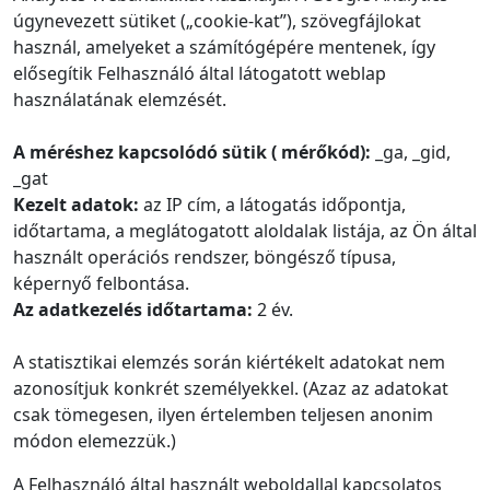
úgynevezett sütiket („cookie-kat”), szövegfájlokat
használ, amelyeket a számítógépére mentenek, így
elősegítik Felhasználó által látogatott weblap
használatának elemzését.
A méréshez kapcsolódó sütik ( mérőkód):
_ga, _gid,
_gat
Kezelt adatok:
az IP cím, a látogatás időpontja,
időtartama, a meglátogatott aloldalak listája, az Ön által
használt operációs rendszer, böngésző típusa,
képernyő felbontása.
Az adatkezelés időtartama:
2 év.
A statisztikai elemzés során kiértékelt adatokat nem
azonosítjuk konkrét személyekkel. (Azaz az adatokat
csak tömegesen, ilyen értelemben teljesen anonim
módon elemezzük.)
A Felhasználó által használt weboldallal kapcsolatos