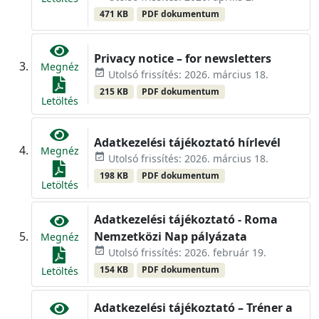
471 KB
PDF dokumentum
Privacy notice – for newsletters
Megnéz
event_available
Utolsó frissítés: 2026. március 18.
215 KB
PDF dokumentum
Letöltés
Adatkezelési tájékoztató hírlevél
Megnéz
event_available
Utolsó frissítés: 2026. március 18.
198 KB
PDF dokumentum
Letöltés
Adatkezelési tájékoztató - Roma
Nemzetközi Nap pályázata
Megnéz
event_available
Utolsó frissítés: 2026. február 19.
154 KB
PDF dokumentum
Letöltés
Adatkezelési tájékoztató – Tréner a