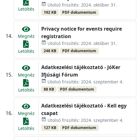
event_available
Utolsó frissítés: 2024. október 31.
Letöltés
192 KB
PDF dokumentum
Privacy notice for events require
registration
Megnéz
event_available
Utolsó frissítés: 2024. október 31.
248 KB
PDF dokumentum
Letöltés
Adatkezelési tájékoztató - JóKer
Ifjúsági Fórum
Megnéz
event_available
Utolsó frissítés: 2024. szeptember 4.
88 KB
PDF dokumentum
Letöltés
Adatkezelési tájékoztató - Kell egy
csapat
Megnéz
event_available
Utolsó frissítés: 2024. szeptember 4.
127 KB
PDF dokumentum
Letöltés