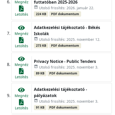
futtatóban 2025-2026
Megnéz
event_available
Utolsó frissítés: 2026. január 22.
224 KB
PDF dokumentum
Letöltés
Adatkezelési tájékoztató - Békés
Iskolák
Megnéz
event_available
Utolsó frissítés: 2025. november 12.
273 KB
PDF dokumentum
Letöltés
Privacy Notice - Public Tenders
Megnéz
event_available
Utolsó frissítés: 2025. november 3.
89 KB
PDF dokumentum
Letöltés
Adatkezelési tájékoztató -
pályázatok
Megnéz
event_available
Utolsó frissítés: 2025. november 3.
91 KB
PDF dokumentum
Letöltés