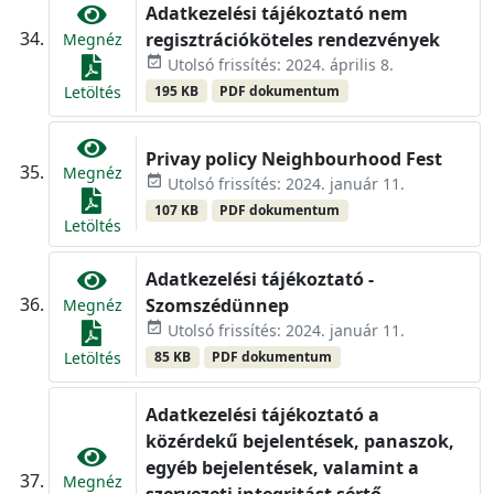
Adatkezelési tájékoztató nem
regisztrációköteles rendezvények
Megnéz
event_available
Utolsó frissítés: 2024. április 8.
195 KB
PDF dokumentum
Letöltés
Privay policy Neighbourhood Fest
Megnéz
event_available
Utolsó frissítés: 2024. január 11.
107 KB
PDF dokumentum
Letöltés
Adatkezelési tájékoztató -
Szomszédünnep
Megnéz
event_available
Utolsó frissítés: 2024. január 11.
85 KB
PDF dokumentum
Letöltés
Adatkezelési tájékoztató a
közérdekű bejelentések, panaszok,
egyéb bejelentések, valamint a
Megnéz