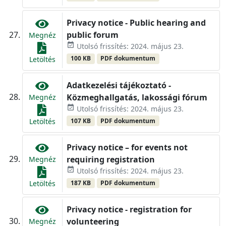
Privacy notice - Public hearing and
public forum
Megnéz
event_available
Utolsó frissítés: 2024. május 23.
100 KB
PDF dokumentum
Letöltés
Adatkezelési tájékoztató -
Közmeghallgatás, lakossági fórum
Megnéz
event_available
Utolsó frissítés: 2024. május 23.
107 KB
PDF dokumentum
Letöltés
Privacy notice – for events not
requiring registration
Megnéz
event_available
Utolsó frissítés: 2024. május 23.
187 KB
PDF dokumentum
Letöltés
Privacy notice - registration for
volunteering
Megnéz