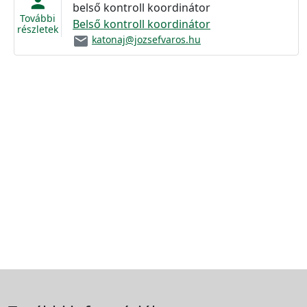
person
belső kontroll koordinátor
További
Belső kontroll koordinátor
részletek
email
katonaj@jozsefvaros.hu