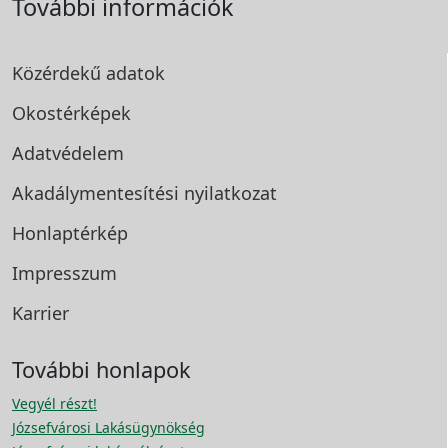
További információk
Közérdekű adatok
Okostérképek
Adatvédelem
Akadálymentesítési
nyilatkozat
Honlaptérkép
Impresszum
Karrier
További honlapok
Vegyél részt!
Józsefvárosi Lakásügynökség