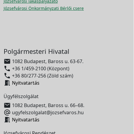
Józsefvárosi lakáspályázato
Józsefvárosi Önkormányzati Bérlői csere
Polgármesteri Hivatal

1082 Budapest, Baross u. 63-67.

+36 1/459-2100 (Központ)

+36 80/277-256 (Zöld szám)

Nyitvatartás
Ügyfélszolgálat

1082 Budapest, Baross u. 66–68.

ugyfelszolgalat@jozsefvaros.hu

Nyitvatartás
Józsefvárosi Rendészet