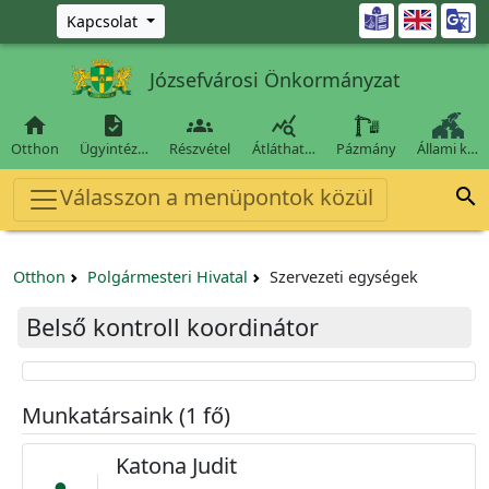
Ugrás a fő tartalomra

Kapcsolat
Józsefvárosi Önkormányzat




Otthon
Ügyintéz…
Részvétel
Átláthat…
Pázmány
Állami k…
Válasszon a menüpontok közül

Otthon
Polgármesteri Hivatal
Szervezeti egységek
Belső kontroll koordinátor
Munkatársaink (1 fő)
Katona Judit