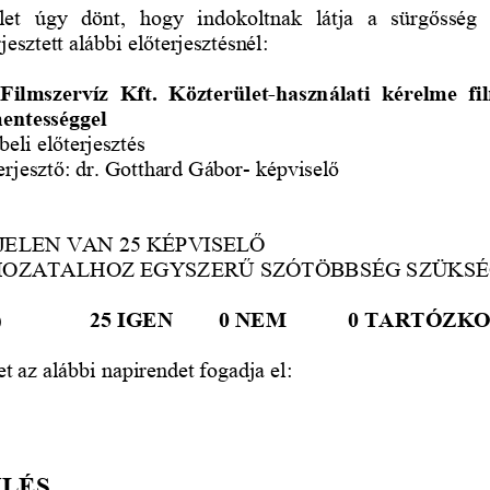
let   úgy   dönt,   hogy
indokoltnak   látja   a   sürg
ő
sség  
jesztett alábbi el
ő
terjesztésnél: 
Filmszervíz  Kft.  Közterület-haszná
lati  kérelme  fi
entességgel 
beli el
ő
terjesztés 
erjeszt
ő
: dr. Gotthard Gábor- képvisel
ő
ELEN VAN 25 KÉPVISEL
Ő
OZATALHOZ EGYSZER
Ű
 SZÓTÖBBSÉG SZÜKSÉ
    
25 IGEN 
0 NEM  
0 TARTÓZKOD
et az alábbi napirendet fogadja el: 
LÉS 