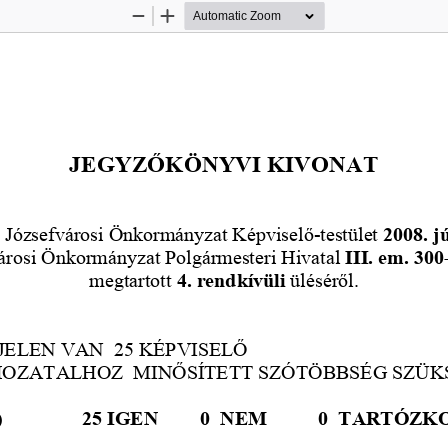
Zoom
Zoom
Out
In
JEGYZ
Ő
KÖNYVI KIVONAT
 Józsefvárosi Önkormányzat Képvisel
ő
-testület
 2008. j
városi Önkormányzat Polgármesteri Hivatal 
III. em. 300
megtartott 
4. rendkívüli 
ülésér
ő
l. 
ELEN VAN  25 KÉPVISEL
Ő
OZATALHOZ  MIN
Ő
SÍTETT SZÓTÖBBSÉG SZÜK
    
25 IGEN 
0 
 NEM  
0  TARTÓZK