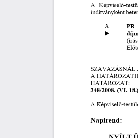
A   Képvisel
ő
-testü
indítványként beter
3. 
PR  
►
díjm
(írás
El
ő
t
SZAVAZÁSNÁL J
A HATÁROZATH
HATÁROZAT: 
348/2008. (VI. 18.) 
A Képvisel
ő
-testül
Napirend: 
NYÍLT Ü