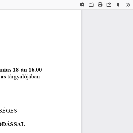
Current
Presentation
Open
Print
Download
To
View
Mode
únius 18-án 16.00 
-as 
tárgyalójában  
SÉGES 
ODÁSSAL 