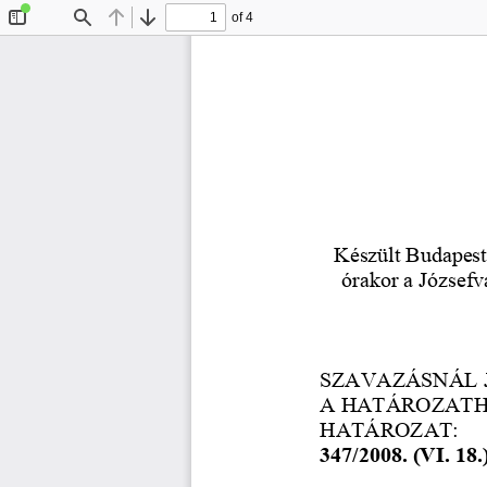
of 4
Toggle
Find
Previous
Next
Sidebar
Készült Budapest
órakor a József
SZAVAZÁSNÁL J
A HATÁROZATH
HATÁROZAT: 
347/2008. (VI. 18.) 