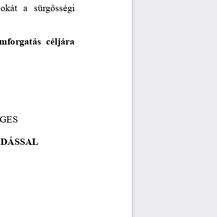
 okát   a   sürg
ő
sségi 
lmforgatás  céljára  
GES 
ÁSSAL   