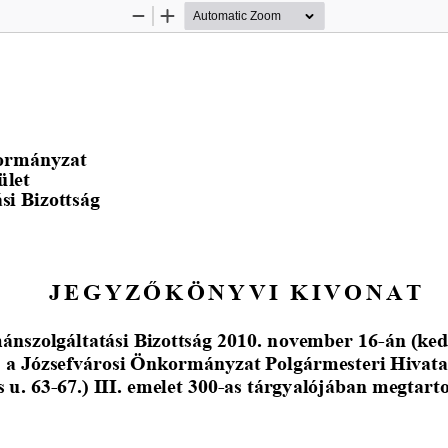
Zoom
Zoom
Out
In
ormányzat
ü
let 
i Bizottság 
JEGYZŐK
Ö
NYVI KIVONAT
nszolgáltatási Bizottság 2010. november 16-án (ked
a Józsefvárosi Önkormányzat Polgármesteri Hivatal
s u. 63-67.) III. emelet 300-as tárgyalójában megtartot