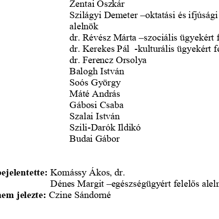
Zentai Oszkár
Szilágyi Demeter –oktatási és ifjúsági
alelnök
dr. Révész Márta –szociális ügyekért f
dr. Kerekes Pál  -kulturális ügyekért f
dr. Ferencz Orsolya
Balogh István 
Soós György
Máté András 
Gábosi Csaba 
Szalai István 
Szili-Darók Ildikó 
Budai Gábor
jelentette:
 Komássy Ákos, dr. 
Dénes Margit –egészségügyért felelős alel
em jelezte:
 Czine Sándorné  