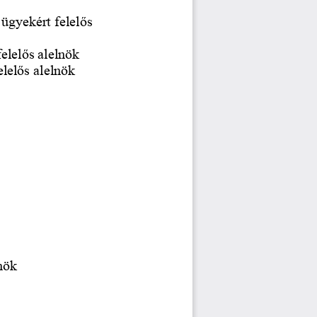
 ügyekért felelős
elelős alelnök
elelős alelnök 
nök