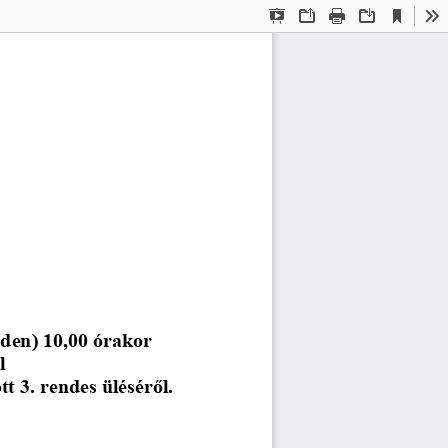
Current
Presentation
Open
Print
Download
To
View
Mode
den) 10,00 órakor  
   
t 3. rendes üléséről.