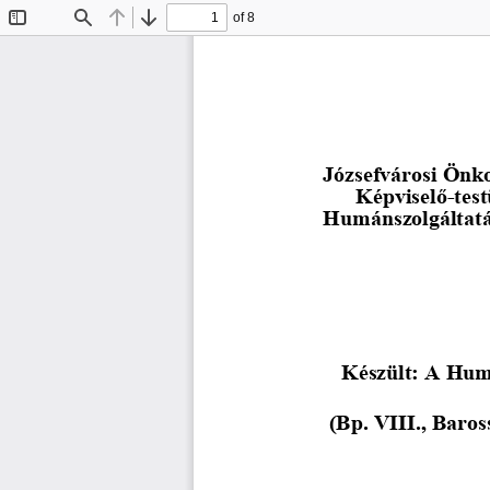
of 8
Toggle
Find
Previous
Next
Sidebar
Józsefvárosi Önk
      Képvisel
ő
-test
Humánszolgáltatás
Készült: A Humá
(Bp. VIII., Baros