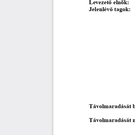
Levezető elnök: 
Jelenlévő tagok:  
Távolmaradását be
Távolmaradását n