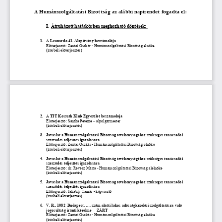
A Humánszolgáltatási Bizottság az alábbi napirendet fogadta el: 
I.
Átruházott hatáskörben meghozható döntések: 
1.
A Leonardo 41. Alapítvány beszámolója  
Előterjesztő: Zentai Oszkár - Humánszolgáltatási Bizottság elnöke 
(írásbeli előterjesztés)
2.
A TIT Kossuth Klub Egyesület beszámolója  
Előterjesztő: 
Sántha Péterné – alpolgármester 
(írásbeli előterjesztés)
3.
Javaslat a Humánszolgáltatási Bizottság tevékenységéhez szükséges tanácsadói
szerződés teljesítés igazolására 
Előterjesztő: 
Zentai Oszkár - Humánszolgáltatási Bizottság elnöke
(írásbeli előterjesztés)
4.
Javaslat a Humánszolgáltatási Bizottság tevékenységéhez szükséges tanácsadói
szerződés teljesítés igazolására 
Előterjesztő: dr. Révész Márta 
- Humánszolgáltatási Bizottság alelnöke
(írásbeli előterjesztés)
5.
Javaslat a Humánszolgáltatási Bizottság tevékenységéhez szükséges tanácsadói
szerződés teljesítés igazolására
Előterjesztő: Jakabfy Tamás 
- képviselő
(írásbeli előterjesztés)
6.
V. R., 1082
 Budapest, ....
szám alatti lakos adósságkezelési szolgáltatásra való
jogosultság iránti kérelme     
ZÁRT
Előterjesztő: 
Zentai Oszkár - Humánszolgáltatási Bizottság elnöke
(írásbeli előterjesztés)