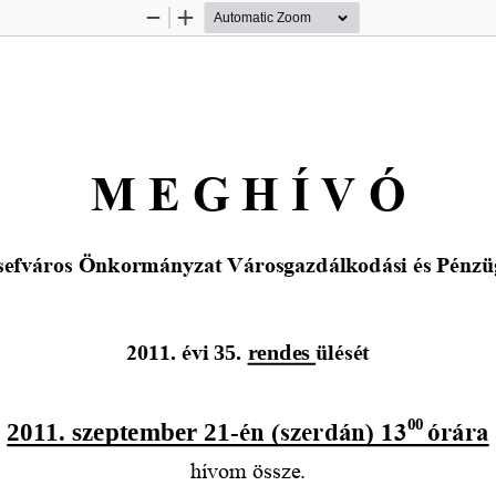
Zoom
Zoom
Out
In
M E G H Í V Ó
sefváros Önkormányzat Városgazdálkodási és Pénzüg
2011. évi 
35
. 
rendes 
ülését
00 
2011. 
szeptember 21
-
é
n (szerdán) 13
órára
hívom össze.