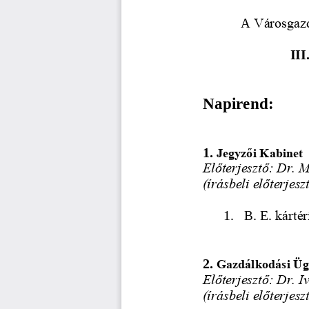
Városgazd
A 
III
Napirend:
1.
Jegyzői Kabinet
Előterjesztő: Dr. 
(írásbeli előterjesz
1.
B. E.
kártér
2.
Gazdálkodási Üg
Előterjesztő: Dr. I
(írásbeli előterjesz