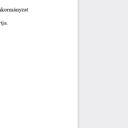
Önkormányzat 
rtja
.