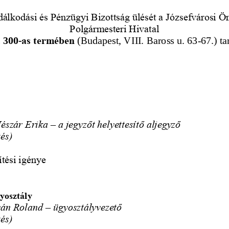
álkodási és Pénzügyi Bizottság ülését a Józsefvárosi 
Polgármesteri Hivatal
. 300
-
as termében
(Budapest, VIII. Baross u. 63
-
67.) ta
Mészár Erika 
–
a jegyzőt helyettesítő 
aljegyző
tés)
ítési igénye
yosztály
ván Roland 
–
ügyosztályvezető
tés)