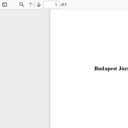
of 3
Toggle
Find
Previous
Next
Sidebar
Budapest Józ