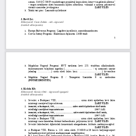
számú, 316
832
500 Ft összköltségű projekttel kapcsolatos könyvvizsgálatok ellátása”
- tárgyú értékhatár alatti beszerzési eljárás elbírálása, valamint a nyertes pályázóval
történő szerződés jóváhagyása
ZÁRT ÜLÉS 
Teleki téri piac / Lemondó nyilatkozat 
3.
3.
 Rév8 Zrt. 
Előterjesztő: Csete Zoltán – mb. cégvezető
(írásbeli előterjesztés)
Európa Belvárosa Program / Légifotó installáció, szerződésmódosítás 
1.
Corvin Sétány Program / Elektromos fejlesztés 116/B tömb 
2.
1
Magdolna   Negyed   Program/   HVT   területén   lévő   253.   tömbben   elhelyezkedő,
3.
önkormányzati tulajdonú ingatlan (................................. / új számozás szerint
jelenleg .................) szám alatti lakás
hrsz.: ...........................) kivásárlása
ZÁRT ÜLÉS 
Magdolna   Negyed   Program   II   /   Támogatási   Szerződés   9.   sz.   módosítása
4.
(PÓTKÉZBESÍTÉS)
4.
 Kisfalu Kft. 
Előterjesztő: Kovács Ottó – ügyvezető igazgató
(írásbeli előterjesztés)
Javaslat, a Budapest, VIII., ........................... szám alatti épületben lévő lakás
1.
minőségi cseréjével kapcsolatosan
ZÁRT ÜLÉS 
Javaslat, a Budapest, VIII., ............................ szám alatti épületben lévő lakás
2.
minőségi cseréjével kapcsolatosan
ZÁRT ÜLÉS 
Javaslat, a Budapest, VIII., ............................. szám alatti épületben lévő lakás,
3.
minőségi cseréjével kapcsolatosan
ZÁRT ÜLÉS 
Javaslat a Budapest VIII., ............................ szám alatti épületben lévő lakás
4.
minőségi csere keretében történő bérbeadására, pályázaton kívül
ZÁRT ÜLÉS 
Javaslat lakásbérleti díjhátralék kamatainak elengedésére, különös méltányosságból 
5.
ZÁRT ÜLÉS 
A Budapest VIII., Baross u. 118. szám alatti, 35488/0/A/26 hrsz-ú helyiségcsoport
6.
bérbeadására kiírt pályázat eredményének megállapítása 
B.J. Soul Transz Kft. bérbevételi kérelme a Budapest VIII. kerület, Bródy S. u. 36.
7.