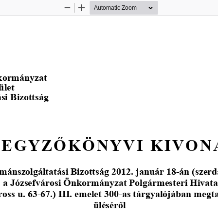
Zoom
Zoom
Out
In
nkormányzat
ü
let 
i Bizottság 
JEGYZŐK
Ö
NYVI KIVON
ánszolgáltatási Bizottság 2012. január 18-án (szerd
a Józsefvárosi Önkormányzat Polgármesteri Hivatal
ross u. 63-67.) III. emelet 300-as tárgyalójában megta
üléséről