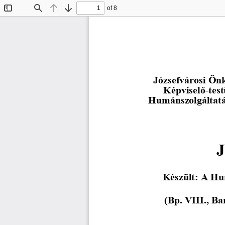
of 8
Toggle
Find
Previous
Next
Sidebar
  Józsefvárosi Ö
      Képvisel
ő
-test
Humánszolgáltatás
Készült: A Hum
(Bp. VIII., Ba