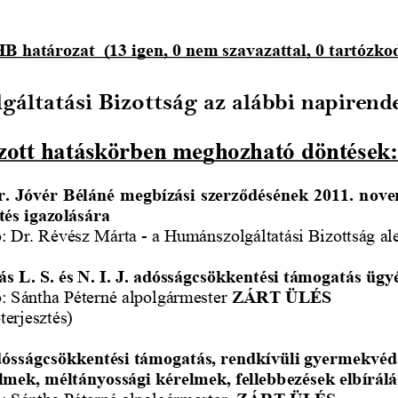
 HB határozat  (13 igen, 0 nem szavazattal, 0 tartózkod
ltatási Bizottság az alábbi napirendet
ott hatáskörben meghozható döntések:
r. Jóvér Béláné megbízási szerződésének 2011. nov
ítés igazolására
ő: Dr. Révész Márta - a Humánszolgáltatási Bizottság al
s L. S. és N. I. J. adósságcsökkentési támogatás ügyé
ő: Sántha Péterné alpolgármester
ZÁRT ÜLÉS
terjesztés) 
dósságcsökkentési támogatás, rendkívüli gyermekvé
elmek, méltányossági kérelmek, fellebbezések elbírálá