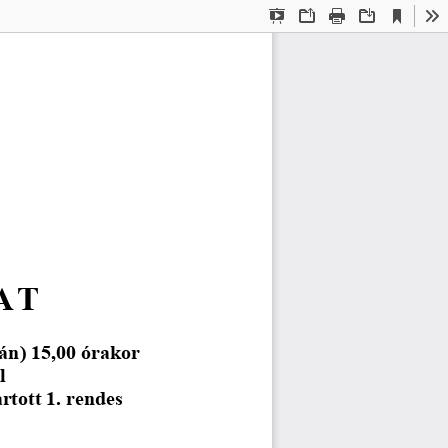
Current
Presentation
Open
Print
Download
To
View
Mode
AT
án) 15,00 órakor  
   
rtott 1. rendes