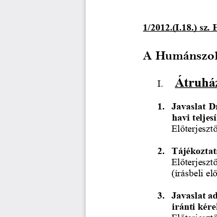
1/2012.(I.18.) sz.
A Humánszolgá
Átruház
I.
1.
Javaslat D
havi teljes
Előterjeszt
2.
Tájékoztatá
Előterjeszt
(írásbeli elő
3.
Javaslat a
iránti kér