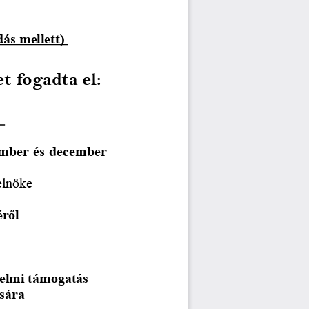
ás mellett) 
 fogadta el: 
 
ember és december
elnöke
ről 
delmi támogatás
sára 