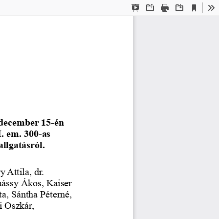
Current
Presentation
Open
Print
Download
To
View
Mode
 december 15-én
I. em. 300-as
llgatásról.
y Attila, dr.
ássy Ákos, Kaiser
ta, Sántha Péterné,
i Oszkár,