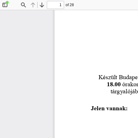
of 28
Toggle
Find
Previous
Next
Sidebar
Készült Budapes
18.00 
órakor
tárgyalójáb
Jelen vannak: