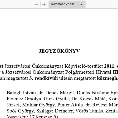
Zoom
Zoom
Out
In
JEGYZŐKÖNYV
t Józsefvárosi Önkormányzat Képviselő-testület
 2011.
 a Józsefvárosi Önkormányzat Polgármesteri Hivatal 
II
an megtartott 
3. rendkívüli 
ülésén megtartott 
közmegha
Balogh István,
dr. Dénes Margit,
Dudás Istvánné
Egr
Ferencz Orsolya, Guzs Gyula, Dr. Kocsis Máté, Kom
József, Molnár György, Pintér Attila, dr. Révész Már
Soós György, Szilágyi Demeter, Vörös Tamás, Zenta
(összesen: 17 képviselő)