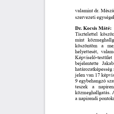
valamint dr. Mészár
szervezeti egységek 
Dr. Kocsis Máté:
Tisztelettel kösz
mint közmeghallg
köszöntöm   a   megj
helyettesét, val
Képviselő-testüle
bejelentette   Jaka
határozatképesség 
jelen van 17 képvis
9 egybehangzó sza
teszek   a   napiren
közmeghallgatás. 
a napirendi pontok