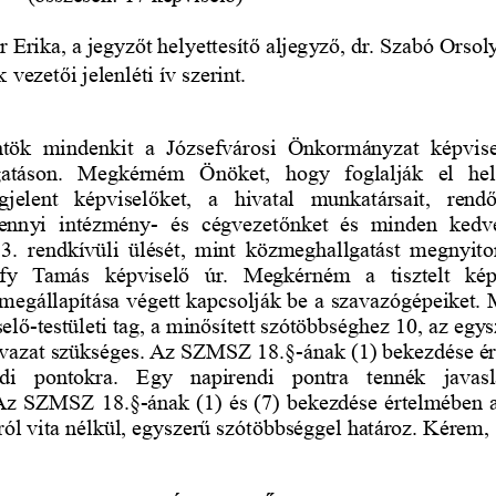
 Erika, a jegyzőt helyettesítő aljegyző, dr. Szabó Orsol
vezetői jelenléti ív szerint. 
öntök mindenkit a Józsefvárosi Önkormányzat képviselő
atáson. Megkérném Önöket, hogy foglalják el helyei
elent   képviselőket,   a   hivatal   munkatársait,   rendő
amennyi intézmény- és cégvezetőnket és minden kedv
t 3. rendkívüli ülését, mint közmeghallgatást megnyit
bfy Tamás   képviselő   úr.   Megkérném  a   tisztelt   ké
megállapítása végett kapcsolják be a szavazógépeiket.
elő-testületi tag, a minősített szótöbbséghez 10, az eg
vazat szükséges. Az SZMSZ 18.§-ának (1) bekezdése ért
di   pontokra.   Egy   napirendi   pontra   tennék   javasla
Az SZMSZ 18.§-ának (1) és (7) bekezdése értelmében a 
ról vita nélkül, egyszerű szótöbbséggel határoz. Kérem,