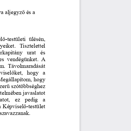
ya aljegyző és a
-testületi ülésén,
ket. Tisztelettel
rkapitány   urat   és
es vendégünket. A
om. Távolmaradását
pviselőket,   hogy  a
 Megállapítom, hogy
yszerű szótöbbséghez
elmében javaslatot
tot,   ez   pedig   a
Képviselő-testület
 szavazzanak. 