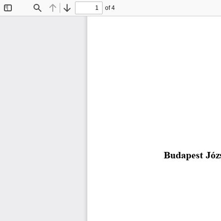
of 4
Toggle
Find
Previous
Next
Sidebar
Budapest Józ