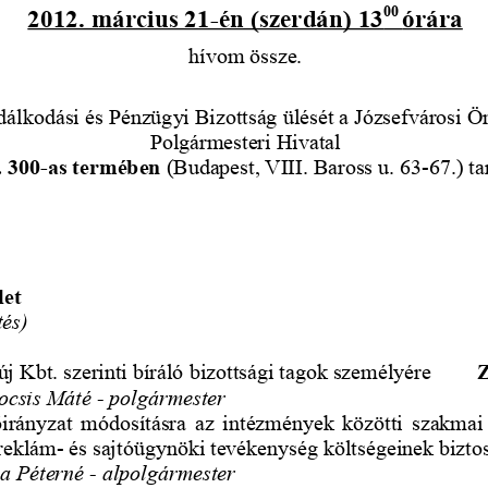
2012. március 21-én (szerdán) 13
órára
00 
hívom össze.
álkodási és Pénzügyi Bizottság ülését a Józsefvárosi 
Polgármesteri Hivatal
. 300-as termében
 (Budapest, VIII. Baross u. 63-67.) tar
let
tés)
új Kbt. szerinti bíráló bizottsági tagok személyére
Kocsis Máté - polgármester
lőirányzat módosításra az intézmények közötti szakma
reklám- és sajtóügynöki tevékenység költségeinek bizto
ha Péterné - alpolgármester 