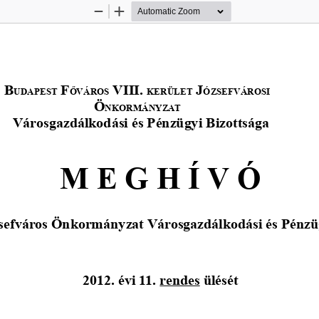
Zoom
Zoom
Out
In
B
 F
 VIII. 
 J
UDAPEST
ŐVÁROS
KERÜLET
ÓZSEFVÁROSI
Ö
NKORMÁNYZAT
Városgazdálkodási és Pénzügyi Bizottsága
M E G H Í V Ó
sefváros Önkormányzat Városgazdálkodási és Pénzüg
2012. évi 11. 
rendes
 ülését