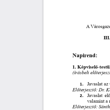
A Városgazd
III
Napirend:
1. Képviselő-testü
(írásbeli előterjesz
Javaslat az 
1.
Előterjesztő: Dr. 
Javaslat e
2.
valamint a 
Előterjesztő: Sánt