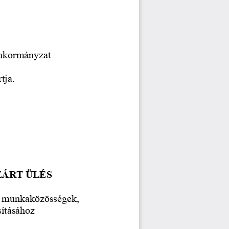
Önkormányzat
tja.
ZÁRT ÜLÉS
i munkaközösségek,
sításához