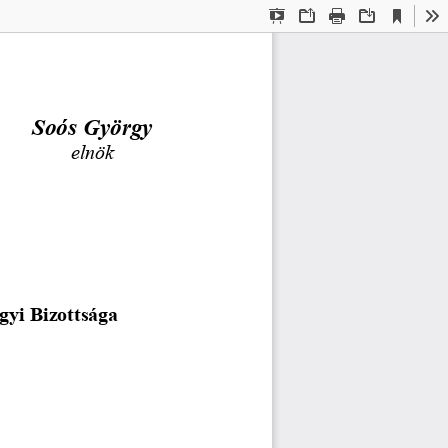
Current
Presentation
Open
Print
Download
To
View
Mode
Soós György
elnök
yi Bizottsága