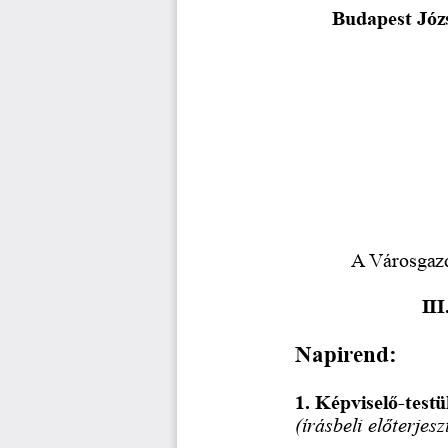
Budapest Józ
A Városgazd
III
Napirend:
1. Képviselő-testü
(írásbeli előterjesz