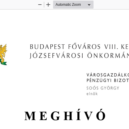
Zoom
Zoom
Out
In
M E G H Í V Ó