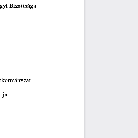
yi Bizottsága
Önkormányzat
tja.