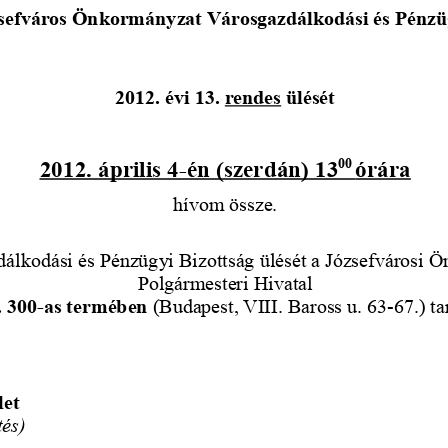
sefváros Önkormányzat Városgazdálkodási és Pénzüg
2012. évi 13. 
rendes
 ülését
2012. április 4-én (szerdán) 13
órára
00 
hívom össze.
álkodási és Pénzügyi Bizottság ülését a Józsefvárosi 
Polgármesteri Hivatal
. 300-as termében
 (Budapest, VIII. Baross u. 63-67.) tar
let
tés)