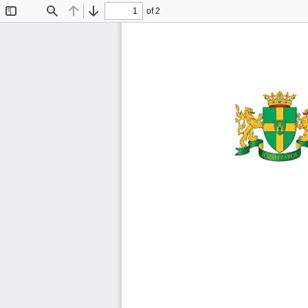
of 2
Toggle
Find
Previous
Next
Sidebar