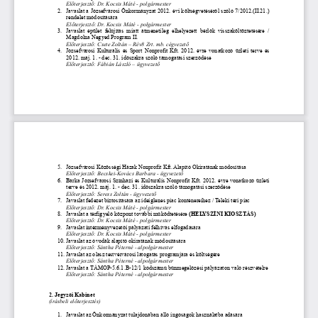
Előterjesztő: Dr. Kocsis Máté - polgármester
2.
Javaslat a Józsefvárosi Önkormányzat 2012. évi költségvetéséről szóló 7/2012.(II.21.)
rendelet módosítására
Előterjesztő: Dr. Kocsis Máté - polgármester
3.
Javaslat épület felújítás miatt átmenetileg elhelyezett bérlők visszaköltöztetésére /
Magdolna Negyed Program II.
Előterjesztő: Csete Zoltán – Rév8 Zrt. mb. cégvezető
4.
Józsefvárosi Kulturális és Sport Nonprofit Kft. 2012. évre vonatkozó üzleti terve és
2012. máj. 1. - dec. 31. időszakra szóló támogatási szerződése
Előterjesztő: Fábián László – ügyvezető
5.
Józsefvárosi Közösségi Házak Nonprofit Kft. Alapító Okiratának módosítása
Előterjesztő: Becskei-Kovács Barbara - ügyvezető
6.
Bárka Józsefvárosi Színházi és Kulturális Nonprofit Kft. 2012. évre vonatkozó üzleti
terve és 2012. máj. 1. - dec. 31. időszakra szóló támogatási szerződése
Előterjesztő: Seress Zoltán - ügyvezető
7.
Javaslat fedezet biztosítására az ideiglenes piac konténereihez / Teleki téri piac 
Előterjesztő: Dr. Kocsis Máté - polgármester
8.
Javaslat a térfigyelő központ további működtetésére 
(HELYSZÍNI KIOSZTÁS)
Előterjesztő: Dr. Kocsis Máté - polgármester
9.
Javaslat intézményvezetői pályázati felhívás elfogadására
Előterjesztő: Dr. Kocsis Máté - polgármester
10.
Javaslat az óvodák alapító okiratának módosítására
Előterjesztő: Sántha Péterné - alpolgármester
11.
Javaslat az olasz testvérvárosi látogatás programjára és költségére
Előterjesztő: Sántha Péterné - alpolgármester
12.
Javaslat a TÁMOP-5.6.1.B-12/1 kódszámú bűnmegelőzési pályázaton való részvételre
Előterjesztő: Sántha Péterné - alpolgármester
2. Jegyzői Kabinet
(írásbeli előterjesztés)
1.
Javaslat az Önkormányzat tulajdonában álló ingóságok használatba adására 