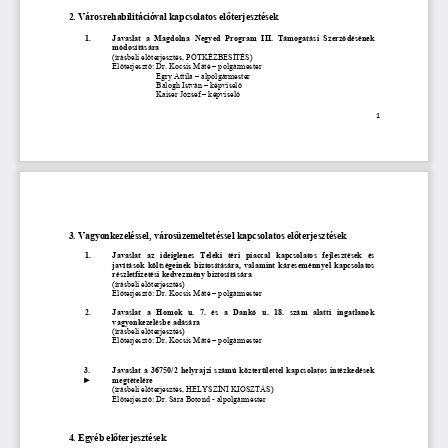
2. Városrehabilitációval kapcsolatos előterjesztések
1.
Javaslat  a  Magdolna  Negyed  Program  III.  Támogatási  Szerződésének
módosítására
(írásbeli előterjesztés, PÓTKÉZBESÍTÉS)
Előterjesztő: Dr. Kocsis Máté – polgármester
Egry Attila – alpolgármester
Balogh István – képviselő
Kaiser József – képviselő
1
3. Vagyonkezeléssel, városüzemeltetéssel kapcsolatos előterjesztések
1.
Javaslat   az   ideiglenes   Teleki   téri   piaccal   kapcsolatos   fejlesztések   és
javítások költségeinek biztosítására, valamint káreseménnyel kapcsolatos
részletfizetési kedvezmény biztosítására
(írásbeli előterjesztés)
Előterjesztő: Dr. Kocsis Máté – polgármester
2.
Javaslat   a   Homok   u.   7.   és   a   Dankó   u.   18.   szám   alatti   ingatlanok
vagyonkezelésbe adására
(írásbeli előterjesztés)
Előterjesztő: Dr. Kocsis Máté – polgármester
3.
Javaslat a 36750/2 helyrajzi számú közterülettel kapcsolatos intézkedések
►
megtételére
(írásbeli előterjesztés, HELYSZÍNI KIOSZTÁS) 
Előterjesztő: Dr. Sára Botond - alpolgármester
4. Egyéb előterjesztések