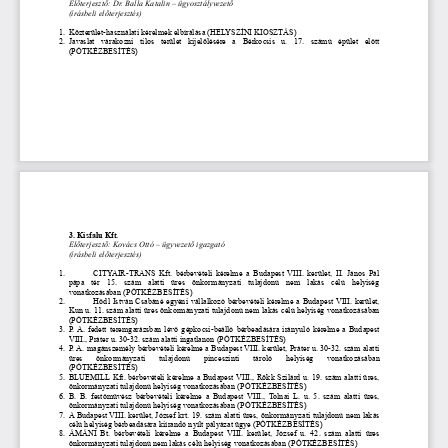
Előterjesztő: Dr. Balla Katalin – ügyosztályvezető
(írásbeli előterjesztés)
1.
Közterület-használati kérelmek elbírálása 
(HELYSZÍNI KIOSZTÁS)
2.
Javaslat   várakozni   tilos   terület   kijelölésére   a   Bérkocsis   u.   17.   számú   épület   előtt
(PÓTKÉZBESÍTÉS)
3. Kisfalu Kft. 
Előterjesztő: Kovács Ottó – ügyvezető igazgató
(írásbeli előterjesztés)
1.
CITYAIR-TRANS Kft. bérbevételi kérelme a Budapest VIII. kerület, II. János Pál
pápa   tér   15.   szám   alatti   üres   önkormányzati   tulajdonú   nem   lakás   célú   helyiség
vonatkozásában 
(PÓTKÉZBESÍTÉS)
2.
Hődl István Csabáné egyéni vállalkozó bérbevételi kérelme a Budapest VIII. kerület,
Kun u. 11. szám alatti üres önkormányzati tulajdonú nem lakás célú helyiség vonatkozásában
(PÓTKÉZBESÍTÉS)
3.
P. A. fedett 
teremgarázsban lévő 
gépkocsi-beálló bérbeadására irányuló kérelme a Budapest
VIII., Práter u. 30-32. szám alatti ingatlanon 
(PÓTKÉZBESÍTÉS)
4.
P. A. magánszemély bérbevételi kérelme a Budapest VIII. kerület, Práter u. 30-32. szám alatti
üres   önkormányzati   tulajdonú   pinceszinti    
tároló   helyiség   vonatkozásában
(PÓTKÉZBESÍTÉS)
5.
BLUEMILL Kft. bérbevételi kérelme a Budapest VIII., Rökk Szilárd u. 19. szám alatti üres,
önkormányzati tulajdonú helyiség vonatkozásában 
(PÓTKÉZBESÍTÉS)
6.
B. B. festőművész bérbevételi kérelme a Budapest VIII., Tolnai L. u. 5. szám alatti üres,
önkormányzati tulajdonú helyiség vonatkozásában 
(PÓTKÉZBESÍTÉS)
7.
A Budapest VIII. kerület, József krt. 19. szám alatti üres, önkormányzati tulajdonú nem lakás
célú helyiség bérbeadására kiírandó nyílt pályázat ügye 
(PÓTKÉZBESÍTÉS)
8.
ÁMÁNI Bt. bérbevételi kérelme a Budapest VIII. kerület, József u. 42. szám alatti üres
önkormányzati tulajdonú nem lakás célú helyiség vonatkozásában 
(PÓTKÉZBESÍTÉS)