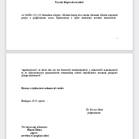
Tisztelt Képviselő-testület!
Az SzMSz 18.§ (4) bekezdése alapján „Minden hónap első rendes ülésének állandó napirendi
pontja   a   polgármester   írásos   tájékoztatója   a   lejárt   határidejű   testületi   határozatok   
1
végrehajtásáról, az előző ülés óta tett fontosabb intézkedésekről, a jelentősebb eseményekről
és   az   önkormányzati   pénzeszközök   átmenetileg   szabad   rendelkezésű   részének   pénzpiaci
jellegű lekötéséről.”
Kérem a tájékoztató tudomásul vételét.
Budapest
, 2013. április ....
Dr. Kocsis Máté
  polgármester
Törvényességi ellenőrzés:
Rimán Edina
jegyző
nevében és megbízásából: