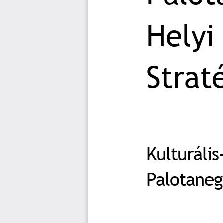
Helyi
Strat
Kulturáli
Palotaneg