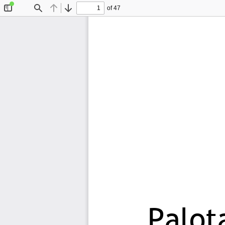
of 47
Toggle
Find
Previous
Next
Sidebar
Palot