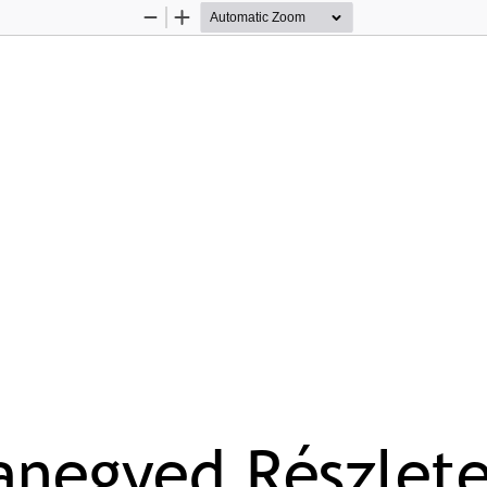
Zoom
Zoom
Out
In
anegyed Részlete