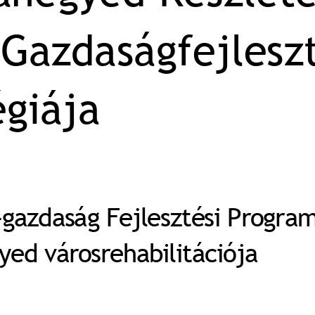
 Gazdaságfejleszt
égiája 
s-gazdaság Fejlesztési Program
yed városrehabilitációja 