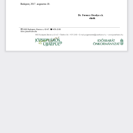
Budapest, 201
7
. 
augusztus 18.
Dr. Ferencz Orsolya 
s.k.
elnök


1082 Budapest, Baross u. 63
-
67. 
459
-
2100
www.jo
zsefvaros.hu