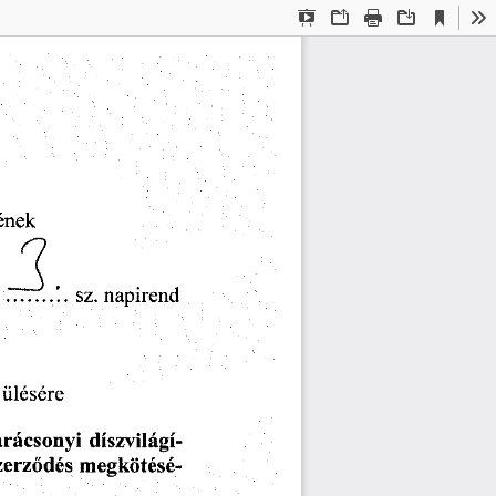
Current
Presentation
Open
Print
Download
To
View
Mode
ének  
sz.
  napirend  
  ülésére  
arácsonyi
  díszvilágí-
szerződés
  megkötésé-