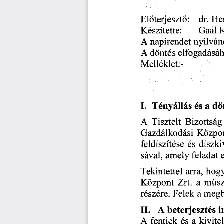
Előterjesztő:
    dr.
 He
Készítette:
        Gaál
  
A napirendet
  nyilván
A  döntés
 elfogadásá
Melléklet:
 -
I.    Tényállás
  és
  a d
A  Tisztelt
  Bizottság
Gazdálkodási
  Közpo
feldíszítése
  és
  díszk
sával,
  amely
  feladat
 
Tekintettel
  arra,
  hog
Központ
  Zrt.
  a  műs
részére.
  Felek
  a megb
II.
   A
  beterjesztés
  
A  fentiek
  és
  a  kivit