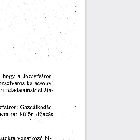
  hogy
  a
  Józsefvárosi  
Józsefváros
  karácsonyi  
ri
  feladatainak
  ellátá-
sefvárosi
  Gazdálkodási  
 nem
 jár
  külön
  díjazás  
datokra
  vonatkozó
  bi-