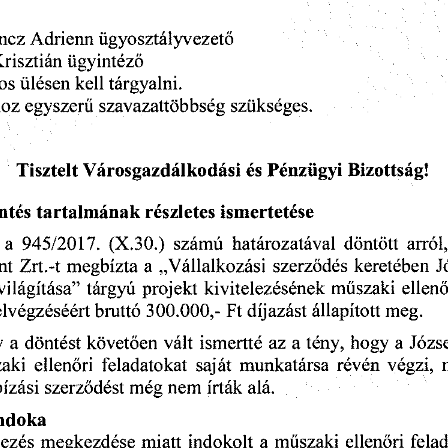
ncz
 Adrienn
  ügyosztályvezető  
Krisztián
  ügyintéző  
os
 ülésen
  kell
  tárgyalni.  
hoz
 egyszerű
  szavazattöbbség
  szükséges.  
Tisztelt
 Városgazdálkodási
  és
 Pénzügyi
  Bizottság!  
öntés
  tartalmának
  részletes
  ismertetése  
  a
  945/2017.
  (X.30.)
  számú
  határozatával
  döntött
  arról,
nt
  Zrt.-t
  megbízta
  a  „Vállalkozási
  szerződés
  keretében
  
ivilágítása"
  tárgyú
  projekt
  kivitelezésének
  műszaki
  ellenő
elvégzéséért
  bruttó
 300.000,-
  Ft
 díjazást
  állapított
  meg.  
y
  a  döntést
  követően
  vált
  ismertté
  az
  a  tény,
  hogy
  a  Józ
zaki
  ellenőri
  feladatokat
  saját
  munkatársa
  révén
  végzi,
 
ízási
  szerződést
  még
  nem
  írták
  alá.  
indoka  
elezés
  megkezdése
  miatt
  indokolt
  a  műszaki
  ellenőri
  fela