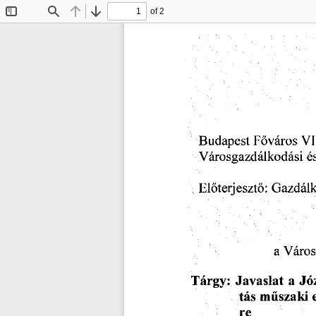
of 2
Toggle
Find
Previous
Next
Sidebar
Budapest
  Főváros
  VI
Városgazdálkodási
  é
Előterjesztő:
 Gazdálk
a  Váro
Tárgy:
  Javaslat
  a Jó
tás
 műszaki
 
re 