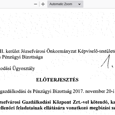
Zoom
Zoom
Out
In
II.
 kerület
 Józsefvárosi
 Önkormányzat
  Képviselő-testület
s
 Pénzügyi
  Bizottsága  
odási
  Ügyosztály  
ELŐTERJESZTÉS 
sgazdálkodási
  és
 Pénzügyi
 Bizottság
  2017.
 november
  20-i
zsefvárosi
  Gazdálkodási
  Központ
  Zrt.-vel
  kötendő,
  k
 ellenőri
  feladatainak
  ellátására
  vonatkozó
  megbízási
  