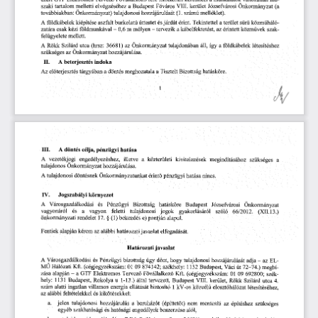
szaki
  tartalom
  melletti
  elvégzéséhez
  a Budapest
  Főváros
  VIII.
  kerület
  Józsefvárosi
  Önkormányzat
  (a  
továbbiakban:
  Önkormányzat)
  tulajdonosi
 hozzájárulását
 (1.
 számú
  melléklet).  
A  földkábelek
  kiépítése
  aszfalt
 burkolatú
  úttestet
  és
 járdát
  érint.
  Tekintettel
  a terület
  sűrű
  közműháló-
zatára
  csak
 kézi
  földmunkával
  -  0,6
  m
  mélyen
  -  tervezik
  a kábelfektetést,
  az
 érintett
 közművek
  szak-
felügyelete
 mellett. 
A  Rökk
  Szilárd
  utca
  (hrsz:
  36681)
  az
  Önkormányzat
  tulajdonában
  áll,
  így
  a  földkábelek
  létesítéshez  
szükséges
 az
 Önkormányzat
  hozzájárulása.  
II.
       A
  beterjesztés
  indoka  
Az
 előterjesztés
 tárgyában
  a döntés
 meghozatala
  a Tisztelt
  Bizottság
  hatásköre.  
III.
      A
  döntés
  célja,
 pénzügyi
  hatása  
A   vezetékjogi
   engedélyezéshez,
   illetve
   a
  közterületi
   kivitelezések
   megindításához
   szükséges
   a   
tulajdonos
 Önkormányzat
  hozzájárulása.  
A  tulajdonosi
 döntésnek
  Önkormányzatunkat
  érintő
 pénzügyi
 hatása
  nincs.  
IV.
      Jogszabályi
  környezet  
A   Városgazdálkodási
    és
   Pénzügyi
    Bizottság
   hatásköre
   Budapest
   Józsefvárosi
    Önkormányzat    
vagyonáról
    és
    a
    vagyon
    feletti
    tulajdonosi
   jogok
    gyakorlásáról
    szóló
    66/2012.
    (XII.
 13.) 
önkormányzati
  rendelet
  17.
  § (1)
 bekezdés
  e)
 pontján
 alapul. 
Fentiek
  alapján
 kérem
  az
 alábbi
  határozati
 javaslat
  elfogadását.  
Határozati
  javaslat  
A  Városgazdálkodási
  és
  Pénzügyi
  bizottság
  úgy
  dönt,
  hogy
  tulajdonosi
 hozzájárulását
  adja
 -  az
  EL-
MŰ
  Hálózati
 Kft.
 (cégjegyzékszám:
  01
  09
  874142;
  székhely:
  1132
  Budapest,
  Váci
  út
 72-74.)
  megbí-
zása
  alapján
  -   a
  GTF
  Elektromos
  Tervező
  Fővállalkozó
  Kft.
  (cégjegyzékszám:
  01
  09
  692800;
  szék-
hely:
  1131
  Budapest,
  Rokolya
  u  1-13.)
  által
  tervezett,
  Budapest
  VIII.
  kerület,
  Rökk
  Szilárd
  utca
  4.  
szám
  alatti
  ingatlan
  villamos
  energia
  ellátását
  biztosító
  1
 kV-os
  közcélú
  elosztóhálózat
  létesítéséhez,  
az   alábbi
  feltételekkel
 és
  kikötésekkel:  
a.      jelen
  tulajdonosi
  hozzájárulás
  a  beruházót
  (építtetőt)
  nem
  mentesíti
  az
  építéshez
  szükséges  
egyéb
  szakhatósági
  és
 hatósági
  engedélyek
 beszerzése
  alól,  