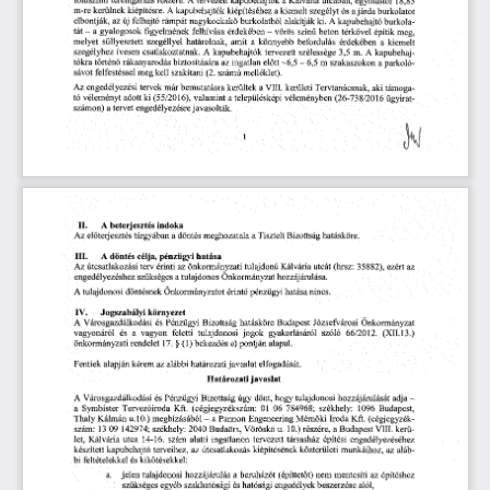
m-re
 kerülnek
  kiépítésre.
  A
 kapubehajtók
 kiépítéséhez
  a kiemelt
  szegélyt
  és
  a járda
  burkolatot  
elbontják,
  az
 új
 felhajtó
 rámpát
  nagykockakő
  burkolatból
  alakítják
 ki.
  A
 kapubehajtó
  burkola-
tát
  -  a
  gyalogosok
  figyelmének
  felhívása
  érdekében
  -  vörös
  színű
  beton
  térkővel
  építik
  meg,  
melyet
  süllyesztett
  szegéllyel
  határolnak,
  amit
  a  könnyebb
  befordulás
  érdekében
  a  kiemelt  
szegélyhez
  ívesen
  csatlakoztatnak.
  A
  kapubehajtók
  tervezett
  szélessége
  3,5
  m.
  A
  kapubehaj-
tókra
  történő
 rákanyarodás
  biztosítására
  az
  ingatlan
  előtt
 -6,5
  -  6,5
 m
  szakaszokon
  a parkoló-
sávot
  felfestéssel
 meg
 kell
  szakítani
  (2.
 számú
  melléklet).  
Az
  engedélyezési
  tervek
 már
 bemutatásra
  kerültek
  a VIII.
  kerületi
  Tervtanácsnak,
  aki
  támoga-
tó   véleményt
  adott
 ki
  (55/2016),
  valamint
  a településképi
  véleményben
  (26-738/2016
  ügyirat-
számon)
  a tervet
  engedélyezésre
 javasolták. 
II.
       A
  beterjesztés
  indoka  
Az
 előterjesztés
 tárgyában
  a döntés
 meghozatala
  a Tisztelt
 Bizottság
  hatásköre.  
III.
       A
 döntés
  célja,
 pénzügyi
  hatása  
Az
 útcsatlakozási
  terv
 érinti
  az
 önkormányzati
  tulajdonú
 Kálvária
 utcát
  (hrsz:
  35882),
  ezért
  az  
engedélyezéshez
  szükséges
  a tulajdonos
 Önkormányzat
  hozzájárulása.  
A tulajdonosi
 döntésnek
  Önkormányzatot
  érintő
 pénzügyi
 hatása
  nincs.  
IV.
      Jogszabályi
  környezet  
A  Városgazdálkodási
  és
  Pénzügyi
  Bizottság
  hatásköre
  Budapest
  Józsefvárosi
  Önkormányzat  
vagyonáról
   és
   a
  vagyon
   feletti
  tulajdonosi
  jogok
   gyakorlásáról
   szóló
   66/2012.
   (XII.
 13.) 
önkormányzati
  rendelet
  17.
  § (1)
 bekezdés
  e)
 pontján
 alapul. 
Fentiek
 alapján
 kérem
  az
 alábbi
 határozati
 javaslat
  elfogadását.  
Határozati
  javaslat  
A  Városgazdálkodási
  és
  Pénzügyi
  Bizottság
  úgy
  dönt,
  hogy
  tulajdonosi
 hozzájárulását
  adja
  -
a  Symbister
  Tervezőiroda
  Kft.
  (cégjegyzékszám:
  01
  06
  784968;
  székhely:
   1096
  Budapest,  
Thaly
  Kálmán
  u.10.)
  megbízásából
  -  a
 Pannon
  Engeneering
  Mérnöki
  Iroda
  Kft.
 (cégjegyzék-
szám:
  13
 09
  142974;
  székhely:
  2040
 Budaörs,
  Vöröskő
  u.
  10.)
 részére,
  a Budapest
  VIII.
  kerü-
let,
  Kálvária
  utca
  14-16.
  szám
  alatti
  ingatlanon
  tervezett
  társasház
  építési
  engedélyezéséhez  
készített
  kapubehajtó
  terveihez,
  az
  útcsatlakozás
  kiépítésének
  közterületi
  munkáihoz,
  az
  aláb-
bi   feltételekkel
  és
  kikötésekkel:  
a.      jelen
  tulajdonosi
  hozzájárulás
  a beruházót
  (építtetőt)
  nem
  mentesíti
  az
  építéshez  
szükséges
  egyéb
  szakhatósági
  és
 hatósági
  engedélyek
 beszerzése
  alól,  