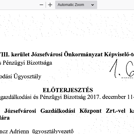
Zoom
Zoom
Out
In
VIII.
  kerület
 Józsefvárosi
 Önkormányzat
  Képviselő-t
s
 Pénzügyi
  Bizottság  
odási
  Ügyosztály  
ELŐTERJESZTÉS
                              
sgazdálkodási
  és
 Pénzügyi
  Bizottság
 2017.
 december
  11
a
   Józsefvárosi
   Gazdálkodási
   Központ
   Zrt.-vel
   
ára 
ncz
  Adrienn
   ügyosztályvezető   