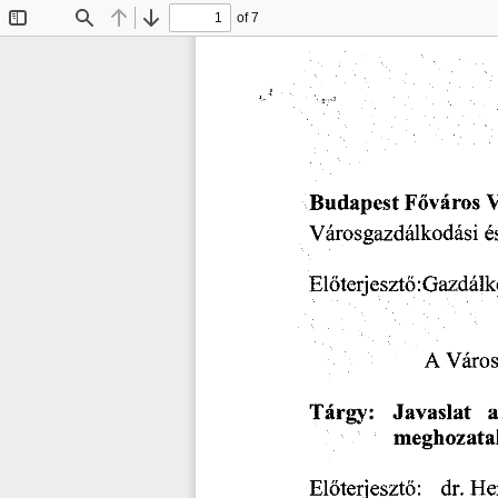
of 7
Toggle
Find
Previous
Next
Sidebar
Budapest
  Főváros
  
Városgazdálkodási
  é
Előterjesztő:Gazdálk
A  Váro
Tárgy:
    Javaslat
    
meghozatal
Előterjesztő:
    dr.
 He