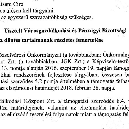
lisani
  Ciro  
nos
 ülésen
 kell
  tárgyalni.  
hoz
 egyszerű
  szavazattöbbség
  szükséges.  
Tisztelt
 Városgazdálkodási
  és
 Pénzügyi
  Bizottság!  
  a döntés
 tartalmának
  részletes
  ismertetése  
Józsefvárosi
 Önkormányzat
  (a
 továbbiakban:
  Önkormány
nt
  Zrt.
  (a
  továbbiakban:
  JGK
  Zrt.)
  a  Képviselő-testü
  13.
 pontja
 alapján
  2016.
  szeptember
  19.
 napján
  támog
atikai
  rendszerének
   fejlesztése
  tárgyában,
   összesen
   
tási
  szerződés
  5.2
 pontja
 értelmében
  a támogatás
  felh
 az
 elszámolási
  határidejét
 2018.
  február
 28.
 napja. 
dálkodási
   Központ
  Zrt.
  a
  támogatási
   szerződés
   8.4.
 
lási
   határidejének,
   valamint
   az
   elszámolási
   határid
  az
  elhúzódd
  tesztelési
  folyamatok
 miatt
  a támogatás
  fe