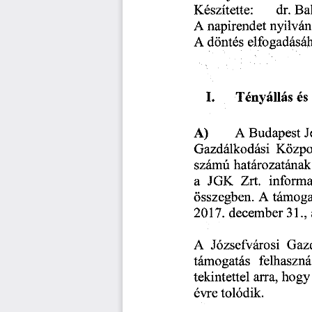
Készítette:
       dr.
 Ba
A napirendet
  nyilvá
A  döntés
 elfogadásá
I.         Tényállás
  és
A)
         A
  Budapest
  
Gazdálkodási
  Közpo
számú
  határozatának
a  JGK
   Zrt.
   inform
összegben.
  A
  támoga
2017.
  december
  31.,
 
A  Józsefvárosi
  Gaz
támogatás
   felhaszná
tekintettel
  arra,
 hogy
évre
  tolódik.  