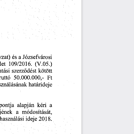
zat)
  és
  a Józsefvárosi 
let
   109/2016.
  (V.05.)  
atási
  szerződést
  kötött  
bruttó
   50.000.000,-
   Ft   
asználásának
  határideje  
 pontja
  alapján
  kéri
   a   
ejének
   a
   módosítását,   
lhasználási
 ideje
 2018. 