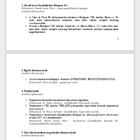
2. Józsefvárosi Gazdálkodási Központ 
Zrt.
Előterjesztő: Bozsik István Péter 
-
vagyongazdálkodási igazgató
(írásbeli előterjesztés)
1.
A Vépy és Társa Bt. bérbeszámítási kérelme a Budapest VIII. kerület, Baross u. 30. 
szám  alatti  önkormányzati  tulajdonú,  nem  lakás  céljára  szolgáló  helyiség 
vonat
kozásában 
2.
Javaslat a Budapest VIII. kerület, József krt. 18. (Bacsó Béla u. 15.) szám alatti üres, 
nem lakás céljára szolgáló helyiség bérbeadására vonatkozó pályázat eredményének 
megállapítására
1
3. Egyéb előterjesztések
(írásbeli előterjesztés)
1.
Javaslat
kamatozó értékpapír vásárlásra (SÜRGŐSSÉG, HELYSZÍNI KIOSZTÁS)
Előterjesztő: Páris Gyuláné 
-
g
azdasági 
v
ezető
4.
Tájékoztatók
(írásbeli tájékoztató)
Tájékoztató közterület
használattal kapcsolatos ügyekben 
1.
-
Előterjesztő: dr. Hencz Adrienn 
-
Gazdálkodási Ügyosztály vezetője
2.
Tájékoztató a VIII. kerület, TÉR_KÖZ pályázathoz kapcsolódó közutak átépítésével 
kapcsolatosan 
Előterjesztő: dr. Hencz Adrienn 
-
Gazdálkodási Ügyosztály vezetője
3.
Tájékoztató a Józsefvárosi Gazdálkodási Központ Zrt. által m
eghirdetett  elektronikus 
árverés 2017. évi eredményéről 
Előterjesztő:  Bozsik  István  Péter 
-
Józsefvárosi  Gazdálkodási  Központ  Zrt. 
vagyongazdálkodási igazgatója
5. Zárt ülés keretében tárgyalandó előterjesztések
(írásbeli előterjesztés)