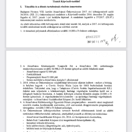
Tisztelt
  Képviselő-testület!  
I.       Tényállás
  és
  a döntés
  tartalmának
  részletes
  ismertetése  
Budapest
  Főváros
  VIII.
  kerület
  Józsefvárosi
  Önkormányzat
   2017.
  évi
  költségvetésről
   szóló   
36/2016.
  (XII.
  21.)
  önkormányzati
  rendeletet
  a  Képviselő-testület
  2016.
  december
  20.
  napján  
fogadta
  el,
  2017.
  január
   1-jei
  hatályba
  lépéssel.
   A
  rendeletet
  legutóbb
   a
  37/2017.
   (IX.07.)   
önkormányzati
  rendelet
  módosította.  
Az
  eltelt
  időszakban
  több
  költségvetést
  érintő
  tétel
  merült
  fel,
 melyek
  a 2017.
  évi
  költségvetés  
további
  módosítását
  teszik
  szükségessé
  az
  alábbiak
  szerint:  
1.    A
 társasházi
  pályázatok
  elbírálásához
  további
  10.000
  e Ft
 fedezet
  szükséges.  
r—
 "y
 r-" 
1.     ^    
2.    A
     Józsefváros
     Közösségeiért
     Nonprofit
     Zrt.
     a
     Józsefváros
     240.
     születésnapja     
rendezvénysorozatra
  további
  16.988,2
  e Ft
 forrást
 igényel
  az
  alábbi
  feladatok
  miatt:  
Józsefvárosi
 naptár/52
 000
  pld  
Fotókiállítások 
-     Programajánló
  fuzet/52
 000
  pld  
Színes
 melléklet
  a Józsefváros
 újságba/3
  alkalommal  
3.    2014.
  évben
  az
  Önkormányzat
  településképi
  kötelezési
  eljárást
  indított
  -  melyet
  a  bíróság  
is    helyben
   hagyott
   -
   a
   Corvin
   Áruház
   Blaha
   Lujza
   tér
   felőli
   burkolatának
   bontása   
érdekében.
  Tekintettel
  arra,
  hogy
  a
  Tulajdonos
  (Corvin
  Áruház
  Ingatlanhasznosító
  Kft.)  
önként
   nem
   teljesítette
   a
   kötelezettségét,
   hatósági
   végrehajtás
   keretében
   kerül
   sor
   a   
kifogásolt
  burkolat
  bontására.
  A
  bontási
  költségek
  előzetes
  felmérés
  alapján
  22.000
  e  Ft  
forrást
  igényelnek.
  A
  végrehajtására/kivitelezésére
  -  az
  építésügyi
  hatósági
  végrehajtások  
mintájára
 -  a
 Józsefvárosi
 Gazdálkodási
  Központ
  Zrt.
 kerül
  felkérésre.  
4.    A
  Józsefvárosi
  Kábítószerügyi
  Egyeztető
  Fórum
  programjaihoz
  -  asszertív
  utcai
  megkereső  
szociális
  munka,
  konferenciák
  szervezése,
  civil
  szervezetek
  drogprevenciós
  programjainak  
támogatása
  -  további
  3.000
  e Ft
 fedezet
  szükséges.  
5.    Az
   Önkormányzat
    költségvetésében
    tervezett
   bevételi
    előirányzatok
    közül
   az
    alábbi    
területeken
  többletbevételek
  várhatóak,
  amelyekkel
 javasolt
  az
 előirányzat
  módosítása:  
-     Józsefvárosi
 Gazdálkodási
  Központ
  Zrt.
 2016.
 évi
 kompenzáció
  elszámolása,  
Belső-Pesti
  Tankerületi
  Központ
  által
 megtérítendő
  hőszolgáltatási
  díj,  
-     társasházi
  kölcsön
  törlesztés,  
-     helyi
 adóbevételek
  (idegenforgalmi
 adó,
  építményadó),  
-     lekötött
  betét
 és
 folyószámla
  kamat.  