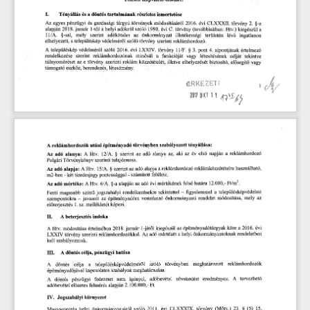
I.           Tényállás
  és
  a döntés
 tartalmának
  részletes
  ismertetése  
Az
  egyes
  pénzügyi
  és
  gazdasági
  tárgyú
  törvények
  módosításáról
  2016.
  évi
  CLXXXII.
  törvény
  2.
  §-a  
alapján
  2018.
 január
  1-től
 a  helyi
  adókról
  szóló
  1990.
  évi
  C.
 törvény
  (továbbiakban:
  Htv.)
  kiegészül
  a  
1 l/A.
    §-sal,
   mely
   szerint
   adóköteles
   az
   önkormányzat
    illetékességi
   területén
    lévő
    ingatlanon    
elhelyezett,
  a településkép
  védelméről
  szóló
 törvény
  szerinti
  reklámhordozó.  
A  településkép
  védelméről
  szóló
  2016.
  évi
  LXXIV.
  törvény
  1
 l/F.
  §  3.
  pont
  4.
  alpontjának
  értelmező  
rendelkezése
   szerint
   reklámhordozónak
    minősül
   a
   funkcióját
   vagy
   létesítésének
   célját
   tekintve   
túlnyomórészt
  az
  e  törvény
  szerinti
  reklám
  közzétételét,
  illetve
  elhelyezését
  biztosító,
  elősegítő
  vagy  
támogató
  eszköz,
 berendezés,
  létesítmény.  
A  reklámhordozók
  utáni
  építményadó
 törvényben
  szabályozott
  tényállása:  
Az
  adó
  alanya:
  A
  Htv.
  12/A.
  §
  szerint
  az
  adó
  alanya
  az,
  aki
  az
  év
  első
  napján
  a
  reklámhordozó  
Polgári
  Törvénykönyv
  szerinti
  tulajdonosa.  
Az
  adó
  alapja:
  A
  Htv.
  15/A.
  § szerint
  az
 adó
  alapja
  a reklámhordozó
  reklámközzétételre
  használható,  
m2-ben
  - két
  tizedesjegy
 pontossággal
  - számított
  felülete.  
2
Az
 adó
  mértéke:
  A
  Htv.
  6/A.
  §-a
 alapján
 az
 adó
  évi
 mértékének
  felső
 határa
  12.000,-
  Ft/m
.  
Fenti
  magasabb
  szintű
  jogszabályi
  rendelkezésekre
  tekintettel
  -   figyelemmel
  a  településképvédelmi  
szempontokra
  -  javasolt
  az
  építményadóra
  vonatkozó
  önkormányzati
  rendelet
  módosítása,
  mely
  az  
előterjesztés
  1.
 sz.
  mellékletét
  képezi.  
II.
       A
  beterjesztés
  indoka  
A  Htv.
  módosítása
  értelmében
  2018.
 január
  l-jétől
  kiegészül
  az
  építményadótárgyak
  köre
  a  2016.
  évi  
LXXIV
  törvény
  szerinti
  reklámhordozókkal.
  Az
  adó
 mértékét
  a helyi
  önkormányzatoknak
  rendeletben  
kell
  szabályozniuk.  
III.
     A
 döntés
  célja,
  pénzügyi
  hatása  
A    döntés
    célja
    a
    településképvédelméről
     szóló
    törvényben
    meghatározott
     reklámhordozók     
építményadójával
  kapcsolatos
  szabályok
  meghatározása.  
A   döntés
   pénzügyi
   fedezetet
   nem
   igényel,
   adóbevétel
   növekedést
    eredményez.
   A
    tervezhető    
adóbevétel
  előzetes
 felmérés
 alapján
 2.100.000,-
  Ft.  
IV.
   Jogszabályi
  környezet  
Magyarország
  helyi
  önkormányzatairól
   szóló
  2011.
  évi
  CLXXXIX.
  törvény
  (Mötv.)
  23.
  §
  (5)
   15.   