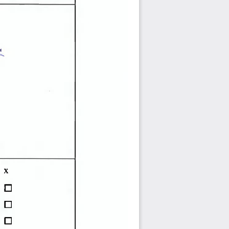
< 
               
                                                                                     
X 
• 
     •             
• 