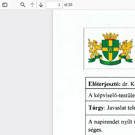
of 20
Toggle
Find
Previous
Next
Sidebar
Előterjesztő:
  dr.
  
A  képviselő-testület
Tárgy:
  Javaslat
  te
A  napirendet
  nyílt
 
seges. 