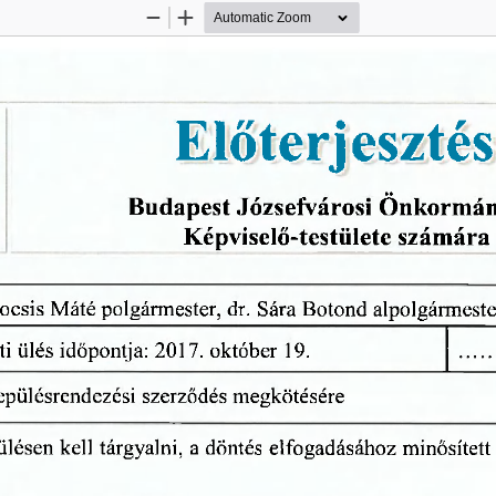
Zoom
Zoom
Out
In
Előterjesztés
Budapest
 Józsefvárosi
  Önkormán
Képviselő-testülete
  számára 
Kocsis
  Máté
 polgármester,
  dr.
  Sára
  Botond
  alpolgármeste
i
  ülés
  időpontja:
 2017.
  október
  19.  
lepülésrendezési
  szerződés
  megkötésére  
 ülésen
  kell
  tárgyalni,
  a  döntés
  elfogadásához
  minősített