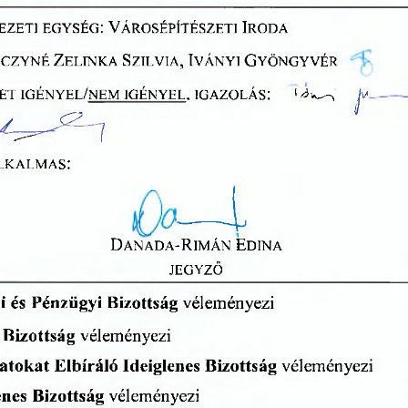
EZETI
  EGYSÉG:
  VÁROSÉPÍTÉSZETI
   IRODA   
NCZYNÉ
  ZELINKA
  SZILVIA,
  IVÁNYI
  GYÖNGYVÉR  
ET
  IGÉNYEL/NEM
  IGÉNYEL,
  IGAZOLÁS:
                            JV             
                                                                                                         4                    
y           J2—,
                                ^                                       
ALKALMAS:  
—l 
DANADA-RIMÁN
   EDINA   
JEGYZŐ 
i
  és
  Pénzügyi
  Bizottság
  véleményezi  
  Bizottság
  véleményezi  
zatokat
  Elbíráló
  Ideiglenes
  Bizottság
  véleményezi
        
enes
  Bizottság
  véleményezi  