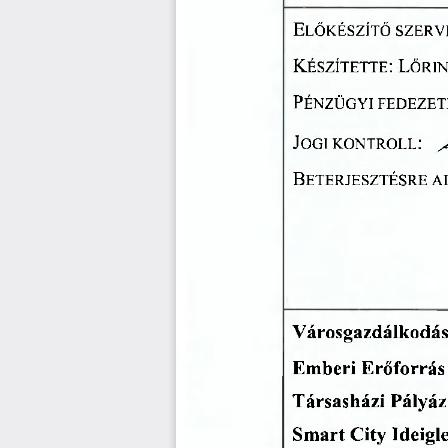
ELŐKÉSZÍTŐ
  SZERV
KÉSZÍTETTE:
  LŐRI
PÉNZÜGYI
  FEDEZET
JOGI
  KONTROLL:
       
BETERJESZTÉSRE
  
Városgazdálkodás
Emberi
  Erőforrás
Társasházi
  Pályá
Smart
  City
  Ideigl