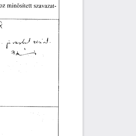
hoz
  minősített
  szavazat-
           
                                               
                                    
                                                             