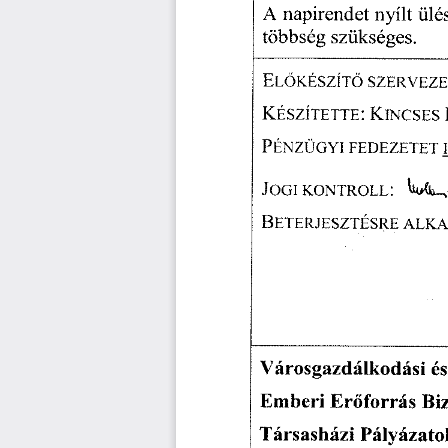
A  napirendet
  nyílt
  ülé
többség
  szükséges.  
ELŐKÉSZÍTŐ
  SZERVEZE
KÉSZÍTETTE:
  KINCSES
 
PÉNZÜGYI
  FEDEZETET
 
JOGI
  KONTROLL:
  WA
  
BETERJESZTÉSRE
  ALK
Városgazdálkodási
  és
Emberi
  Erőforrás
  Bi
Társasházi
  Pályázato