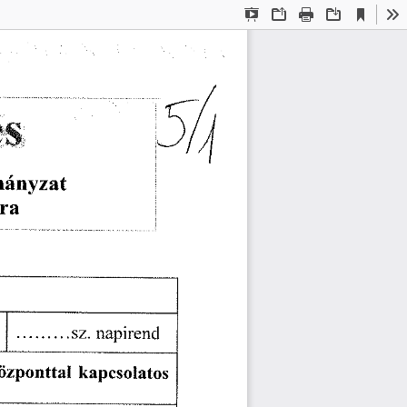
Current
Presentation
Open
Print
Download
To
View
Mode
sz.
  napirend  
özponttal
   kapcsolatos   