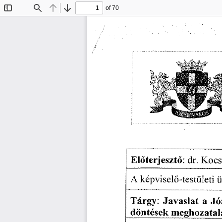
of 70
Toggle
Find
Previous
Next
Sidebar
Előterjesztő:
  dr.
 Kocs
A képviselő-testületi
  
Tárgy:
  Javaslat
  a
  J
döntések
  meghozatal