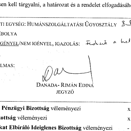
sen
  kell
  tárgyalni,
  a határozat
  és
  a rendelet
  elfogadásá
TI
  EGYSÉG:
  HUMÁNSZOLGÁLTATÁSI
   ÜGYOSZTÁLY   
 IBOLYA  
 IGÉNYEL/NEM
  IGÉNYEL,
  IGAZOLÁS:
     4ZA
   A
           *
            ^ 
                                                                                      V                                         
ALMAS:
                                 ~
                                       I                                       
—4 
N
Z 
DANADA-
  RIMÁN
  EDINA  
JEGYZŐ 
 Pénzügyi
  Bizottság
 véleményezi
                                    x
zottság
  véleményezi
                                                             x
kat
  Elbíráló
  Ideiglenes
  Bizottság
  véleményezi  