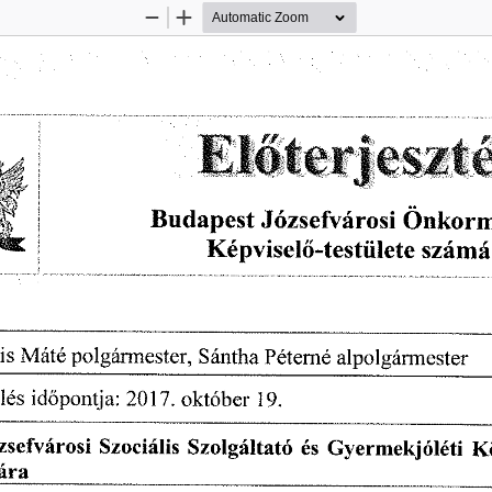
Zoom
Zoom
Out
In
is
 Máté
 polgármester,
  Sántha
 Pétemé
  alpolgármester  
ülés
  időpontja:
 2017.
 október
  19.  
ózsefvárosi
  Szociális
  Szolgáltató
  és
  Gyermekjóléti
  K
ára  