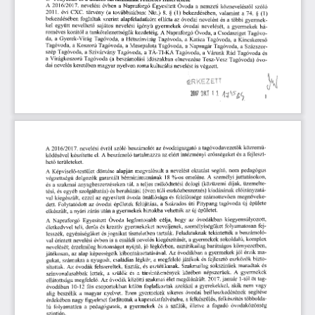
A  2016/2017.
  nevelési
  évben
  a  Napraforgó
  Egyesített
  Óvoda
  a  nemzeti
  köznevelésről
   szóló   
2011.
  évi
  CXC.
  törvény
  (a
  továbbiakban:
  Nkt.)
  8.
  §
  (1)
  bekezdésében,
  valamint
  a
  74.
  §
  (1)  
bekezdésében
  foglaltak
  szerint
  alapfeladatként
  ellátta
  az
  óvodai
  nevelést
  és
  a  többi
  gyermek-
kel
  együtt
  nevelhető
  sajátos
  nevelési
  igényű
  gyermekek
  óvodai
  nevelését,
  a
  gyermekek
   há-
roméves
  korától
  a tankötelezettségük
  kezdetéig.
  A
  Napraforgó
  Óvoda,
  a  Csodasziget
  Tagóvo-
da,
  a  Gyerek-Virág
  Tagóvoda,
  a
  Hétszínvirág
  Tagóvoda,
  a  Katica
  Tagóvoda,
  a
  Kincskereső  
Tagóvoda,
  a  Koszorú
  Tagóvoda,
  a  Mesepalota
  Tagóvoda,
  a  Napsugár
  Tagóvoda,
  a  Százszor-
szép
  Tagóvoda,
  a  Szivárvány
  Tagóvoda,
  a TÁ-TI-KA
  Tagóvoda,
  a  Várunk
  Rád
  Tagóvoda
  és  
a  Virágkoszorú
  Tagóvoda
  (a
  beszámolási
  időszakban
  elnevezése
  Tesz-Vesz
  Tagóvoda)
  óvo-
dai
  nevelés
  keretében
  magyar
  nyelven
  roma
  kulturális
 nevelést
  is
  végzett.  
2017
  OKI
 1
  1.  
A  2016/2017.
  nevelési
  évről
  szóló
  beszámolót
  az
  óvodaigazgató
  a tagóvodavezetők
  közremű-
ködésével
  készítette
  el.
  A
 beszámoló
  tartalmazza
  az
  elért
  intézményi
  erősségeket
  és
  a fejleszt-
hető
  területeket.  
A  Képviselő-testület
  döntése
  alapján
  megvalósult
  a
  nevelést
  oktatást
  segítő,
  nem
  pedagógus  
végzettségű
  dolgozók
  garantált
  bérminimumának
   18
  %-os
  emelése.
  A
  személyi
  juttatásokon,  
és    a  szakmai
  anyagbeszerzéseken
  túl,
  a  teljes
  működtetési
  dologi
  (közüzemi
  díjak,
  üzemelte-
tési,
  és
 egyéb
  szolgáltatás)
  és
 beruházási
  (éven
  túli
  eszközbeszerzés)
  kiadásának
  előirányzatá-
val
  kiegészült,
  ezzel
  az
  egyesített
  óvoda
  önállósága
  és
  felelőssége
  számottevően
   megnöveke-
dett.
  Folytatódott
  az
  óvodai
  épületek
  felújítása,
  a  Százados
  úti
  Pitypang
  tagóvoda
  új
  épülete  
elkészült,
  a nyári
  zárás
  után
  a  gyermekek
  birtokba
  vehették
  az
 új
  épületet.  
A  Napraforgó
  Egyesített
   Ővoda
  legfontosabb
  célja,
  hogy
   az
  óvodákban
   kiegyensúlyozott,   
életkedvvel
  teli,
  derűs
  és
  kreatív
  gyermekeket
  neveljenek,
  személyiségüket
  folyamatosan
  fej-
lesszék,
  egyéniségüket
  és
 jogaikat
  tiszteletben
  tartsák.
  Feladatuknak
  tekintették
  a  beszámoló-
val
  érintett
  nevelési
  évben
  is
  a  családi
  nevelés
  kiegészítését,
  a gyermekek
  sokoldalú,
  komplex  
nevelését;
  érzelmileg
  biztonságot
  nyújtó,
 jó
  légkörben,
  esztétikailag
  barátságos
  környezetben,  
játékosan,
  az
  alap
  képességeik
  kibontakoztatásával.
  Az
  óvodákban
  a gyermekek
 jól
  érzik
  ma-
gukat,
  számukra
  a nyugodt,
  családias
  légkör,
  a  megfelelő
 játékok
  és
  fejlesztő
 eszközök
  bizto-
sítottak.
  Az
  óvodák
  felszereltek,
  tiszták,
  és
  esztétikusak.
  Szakmailag
  sokszínűek
  maradtak
  és  
színvonalasabbak
   lettek,
   a
  szülők
  és
  a
  társintézmények
  körében
  népszerűek.
   A
   gyermekek   
ellátottsága
  megfelelő.
 Az
  óvodák
  közötti
  szakmai
  élet
  megélénkült.
  2017.
 január
  1-től
  Öt
 tag-
óvodában
  10-12
  fős
  csoportokban
  külön
  foglalkoztak
  azokkal
  a  gyerekekkel,
  akik
  nem
  vagy  
alig
  beszélik
   a
  magyar
  nyelvet.
  Ezen
  gyermekek
  sikeres
  óvodai
  beilleszkedésének
   segítése   
érdekében
  nagy
  figyelmet
  fordítottak
  a kapcsolatfelvételre,
  a felkészülés,
  felkészítés
  többolda-
lú   folyamatára
  a
  pedagógusok,
   a
  gyermekek
  és
   a
  szülők,
  illetve
   a
  fogadó
   óvodaközösség   
szintjén. 