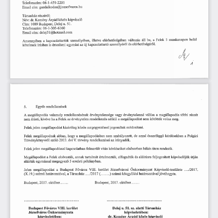
Telefonszám:
  06-1-459-2201  
Email
  cím:
 gazdalkodas@jozsefvaros.hu 
Társasház
  részéről:  
Név:
  dr.
 Kemény
  Árpád
 közös
  képviselő  
Cím:
  1089
 Budapest,
 Delej
 u.
  51.  
Telefonszám:
  06-1-303-6160  
Email
  cím:
  delej51@hotmail.com  
Amennyiben
  a  kapcsolattartók
  személyében,
  illetve
  elérhetőségében
  változás
  áll
  be,
  a  Felek
  5
  munkanapon
  belül  
kötelesek
  írásban
 is   értesíteni
  egymást
  az
 új
 kapcsolattartó
  személyéről
  és
  elérhetőségéről.  
5.            Egyéb
  rendelkezések  
A megállapodás
  valamely
  rendelkezésének
  érvénytelensége
  vagy
  érvénytelenné
  válása
  a  megállapodás
  többi
  részét  
nem
 érinti,
 kivéve
 ha
 a Felek
 az
 érvénytelen
 rendelkezés
 nélkül
 a megállapodást
  nem
 kötötték
  volna
  meg.  
Felek
 jelen
 megállapodást
  kizárólag
 közös
 megegyezéssel
 jogosultak
  módosítani.  
Felek
  megállapodnak
  abban,
  hogy
  a  megállapodásban
  nem
  szabályozott,
  de
  azzal
  összefüggő
 kérdésekben
  a  Polgári  
Törvénykönyvről
  szóló
 2013.
  évi
 V.
 törvény
 rendelkezései
  az
  irányadók.  
Felek
 jelen
  megállapodással
  kapcsolatban
  felmerült
 vitás
 kérdéseiket
  elsősorban
  békés
 úton
  rendezik.  
Megállapodást
  a  Felek
  elolvasták,
  annak
 tartalmát
  értelmezték,
  elfogadták
  és
  aláírásra
  feljogosított
 képviselőjük
 útján 
aláírták
  egymással
 megegyező
  5 eredeti
  példányban.  
Jelen
  megállapodást
   a
  Budapest
  Főváros
  VIII.
  kerület
  Józsefvárosi
  Önkormányzat
  Képviselő-testülete
   ..../2017.   
(X.19.)
  számú
 határozatával,
  aTársasház
  ..../2017
  (           )
 számú
 közgyűlési
  határozatával
  jóváhagyta.  
Budapest,
 2017.
  október
                                         Budapest,
  2017.
 október 
Budapest
 Főváros
 VIII.
  kerület  
Delej
 u.
 51.
 sz.
 alatti
  Társasház  
Józsefváros
  Önkormányzata  
képviseletében: 
képviseletében: 
dr.
 Kemény
 Árpád
  közös
  képviselő  