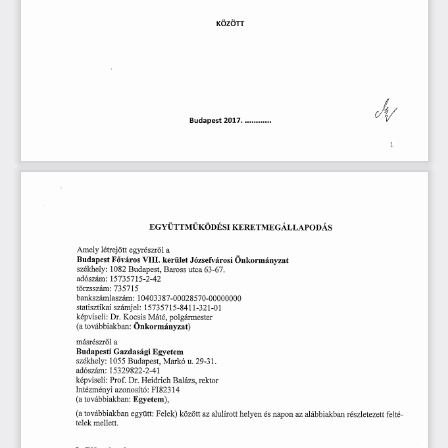
KÖZÖTT 
Budapest
  2017.  