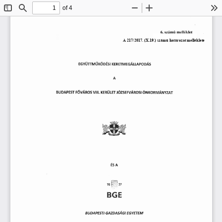
of 4
Toggle
Find
Zoom
Zoom
To
Sidebar
Out
In
6.   számú
  melléklet  
EGYÜTTMŰKÖDÉSI
  KERETMEGÁLLAPODÁS  
A 
BUDAPEST
  FŐVÁROS
 VIII.
  KERÜLET
 JÓZSEFVÁROSI
  ÖNKORMÁNYZAT  
ÉS   A 
BUDAPESTI
  GAZDASÁGI
    EGYETEM    