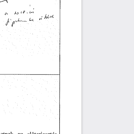
       A
       ^
    '
 ^  '    ^    
fUM 
letnek
    az
   előterjesztés   