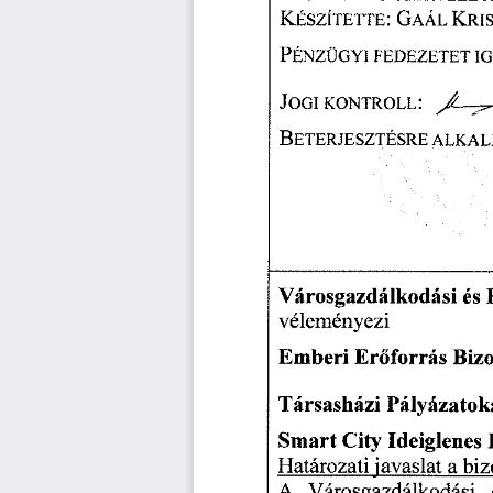
KÉSZÍTETTE:
  GAÁL
  KRI
PÉNZÜGYI
  FEDEZETET
  
JOGI
  KONTROLL:
                 
BETERJESZTÉSRE
  ALKAL
Városgazdálkodási
  és
 
véleményezi 
Emberi
 Erőforrás
 Bizo
Társasházi
  Pályázatok
Smart
  City
  Ideiglenes
 
Határozati
  javaslat
  a bi
A   Városgazdálkodási
   