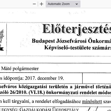
Zoom
Zoom
Out
In
 Máté
  polgármester  
és
 időpontja:
 2017.
  december
  19.  
zsefváros
  közigazgatási
  területén
  a
  járművel
  történő
szóló
 26/2010.
  (VI.18.)
 önkormányzati
  rendelet
  módos
n
 kell
  tárgyalni,
  a rendelet
  elfogadásához
 minősített
  sz
I
  EGYSÉG:
  GAZDÁLKODÁSI
   ÜGYOSZTÁLY   