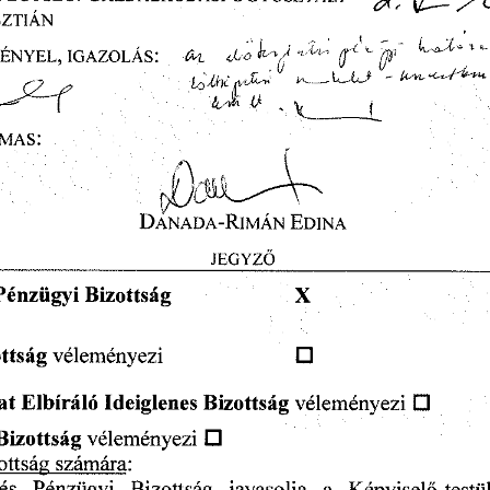
SZTIÁN  
           L
 
IGÉNYEL,
  IGAZOLÁS:
                           W
                  ^
       '(F
            *
 "
                                                         LA
    U
     .
   Y
                J                
MAS:  
tu> 
DÁNADA-RIMÁN
   EDINA   
JEGYZŐ 
Pénzügyi
  Bizottság
                         X                         
ttság
  véleményezi
                             •                             
at
  Elbíráló
  Ideiglenes
 Bizottság
 véleményezi
    •    
 Bizottság
 véleményezi
    •    
zottság
  számára:  
 és
   Pénzügyi
    Bizottság
   javasolja
   a
   Képviselő-testü