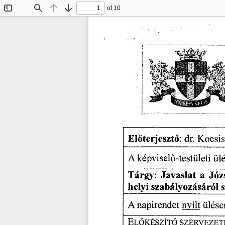
of 10
Toggle
Find
Previous
Next
Sidebar
Előterjesztő:
  dr.
 Kocsis
A képviselő-testületi
  ül
Tárgy:
  Javaslat
  a
  Jó
helyi
 szabályozásáról
  
A napirendet
  nyílt
  ülése
ELŐKÉSZÍTŐ
  SZERVEZET