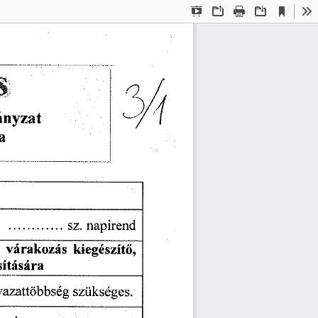
Current
Presentation
Open
Print
Download
To
View
Mode
sz.
  napirend  
  várakozás
  kiegészítő,  
ítására  
avazattöbbség
  szükséges.  