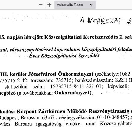
Zoom
Zoom
Out
In
A
                        J
 15.
 napján
 létrejött
 Közszolgáltatási
  Keretszerződés
  2.
 sz
l,
     városüzemeltetéssel
    kapcsolatos
   közszolgáltatási
  feladat
Éves
  Közszolgáltatási
     Szerződés     
VIII.
  kerület
  Józsefvárosi
  Önkormányzat
  (székhelye:
 1082
5735715-2-42;
  törzsszám:
  735715;
  bankszámlaszám:
  K&H
  
     statisztikai
    szám:
     15735715-8411-321-01;
     képviseli:
  
megbízó
  (a
 továbbiakban:
  Önkormányzat),  
kodási
  Központ
  Zártkörűen
  Működő
  Részvénytársaság
 
Budapest,
  Baross
 u.
 63-67.;
  cégjegyzékszám:
 01-10-048457;
 
ovács
    Barbara
    igazgatóság
    elnöke,
    mint
    Közszolgáltató