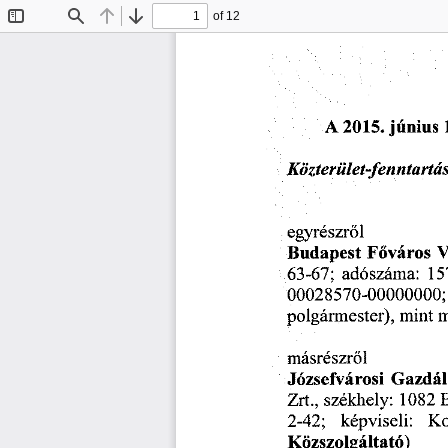
of 12
Toggle
Find
Previous
Next
Sidebar
A  2015.
 június
 
Közterület-fenntartássa
egyrészről 
Budapest
  Főváros
  
63-67;
  adószáma:
  1
00028570-00000000;
polgármester),
  mint
  
másrészről 
Józsefvárosi
  Gazdál
Zrt.,
 székhely:
  1082
 
2-42;
    képviseli:
    K
Közszolgáltató) 