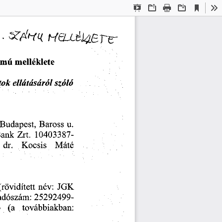
Current
Presentation
Open
Print
Download
To
View
Mode
L
  •
                   HELLél4BT^                   
ámú
  melléklete  
ok
   ellátásáról
    szóló    
  Budapest,
  Baross
  u.  
Bank
  Zrt.
  10403387-
  dr.
    Kocsis
    Máté    
 (rövidített
  név:
  JGK  
 adószám:
  25292499-
    (a
    továbbiakban:    