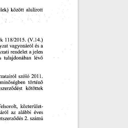
elek)
  között
  alulírott  
ek
  118/2015.
  (V.14.)  
yzat
  vagyonáról
  és
  a  
zati
  rendelet
  a jelen 
s
  tulajdonában
   lévő   
zatairól
  szóló
  2011.  
  minőségben
   történő   
tszerződést
    kötöttek    
felsorolt,
  közterület-
sáról
   az
  alábbi
   éves   
retszerződés
  2.
  számú  