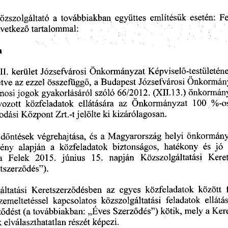
Közszolgáltató
  a  továbbiakban
  együttes
  említésük
  esetén:
  F
övetkező
  tartalommal:  
m    
II.
  kerület
  Józsefvárosi
  Önkormányzat
  Képviselő-testületén
letve
  az
 ezzel
  összefüggő,
  a Budapest
  Józsefvárosi
 Önkormán
onosi
 jogok
  gyakorlásáról
  szóló
  66/2012.
  (XII.
 13.)
 önkormány
yozott
  közfeladatok
  ellátására
   az
  Önkormányzat
   100
  %-o
odási
  Központ
  Zrt.-t
 jelölte
 ki
  kizárólagosan.  
  döntések
  végrehajtása,
  és
  a  Magyarország
  helyi
  önkormány
vény
   alapján
  a
  közfeladatok
  biztonságos,
   hatékony
   és
  jó
 
a
   Felek
   2015.
   június
    15.
   napján
   Közszolgáltatási
   Kere
tszerződés").  
áltatási
   Keretszerződésben
   az
  egyes
  közfeladatok
  között
  
zemeltetéssel
   kapcsolatos
  közszolgáltatási
   feladatok
  ellátá
ződést
  (a
 továbbiakban:
  „Éves
  Szerződés")
  kötik,
 mely
  a Ke
k
  elválaszthatatlan
  részét
  képezi.  