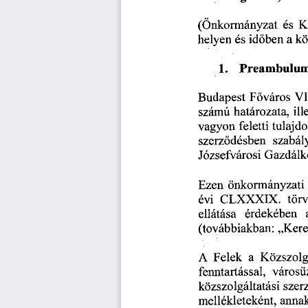
(Önkormányzat
  és
  
helyen
  és
  időben
  a k
1.      Preambulu
Budapest
  Főváros
  VI
számú
  határozata,
  il
vagyon
  feletti
 tulajd
szerződésben
   szabál
Józsefvárosi
 Gazdálk
Ezen
  önkormányzati
évi
  CLXXXIX.
   tör
ellátása
   érdekében
   
(továbbiakban:
  „Kere
A  Felek
   a
  Közszolg
fenntartással,
  városü
közszolgáltatási
  szer
mellékleteként,
  anna