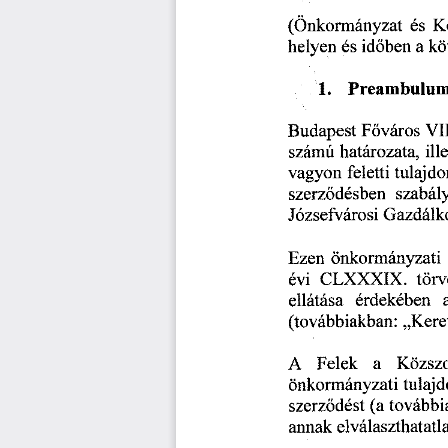
(Önkormányzat
  és
  K
helyen
  és
 időben
  a k
1.      Preambulu
Budapest
  Főváros
  VI
számú
  határozata,
  ill
vagyon
  feletti
 tulajdo
szerződésben
   szabál
Józsefvárosi
 Gazdálk
Ezen
  önkormányzati
 
évi
  CLXXXIX.
   tör
ellátása
   érdekében
   
(továbbiakban:
  „Kere
A    Felek
    a
    Közsz
önkormányzati
  tulaj
szerződést
  (a
 további
annak
 elválaszthatatl