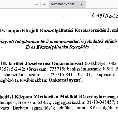
Zoom
Zoom
Out
In
mútics
 15.
 napján
 létrejött
 Közszolgáltatási
  Keretszerződés
 3.
 sz
nyzati
   tulajdonban
   lévő
 piac-üzemeltetési
   feladatok
   ellátás
Éves
  Közszolgáltatási
     Szerződés     
VIII.
  kerület
  Józsefvárosi
  Önkormányzat
  (székhelye:
 1082
5735715-2-42;
  törzsszám:
  735715;
  bankszámlaszám:
  K&H
  
     statisztikai
     szám:
     15735715-8411
 -321
 -01;
    képviseli:
 
megbízó
  (a
 továbbiakban:
  Önkormányzat),  
kodási
  Központ
  Zártkörűen
  Működő
  Részvénytársaság
 
Budapest,
  Baross
  u.
 63-67.;
  cégjegyzékszám:
 01-10-048457;
 
ovács
    Barbara
    igazgatóság
    elnöke,
    mint
    Közszolgáltató