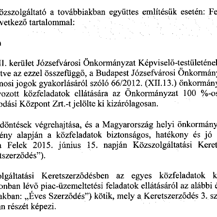
özszolgáltató
  a
  továbbiakban
  együttes
  említésük
  esetén:
  F
övetkező
  tartalommal:  
m    
II.
  kerület
  Józsefvárosi
 Önkormányzat
  Képviselő-testületéne
etve
 az
  ezzel
  összefüggő,
  a Budapest
  Józsefvárosi
 Önkormán
nosi
 jogok
  gyakorlásáról
  szóló
  66/2012.
  (XII.
 13.)
  Önkormán
yozott
  közfeladatok
  ellátására
   az
  Önkormányzat
   100
  %-o
odási
  Központ
  Zrt.-t
 jelölte
 ki
  kizárólagosan.  
 döntések
  végrehajtása,
  és
  a  Magyarország
  helyi
  önkormány
vény
   alapján
   a
  közfeladatok
  biztonságos,
   hatékony
   és
  jó
 
a
   Felek
   2015.
  június
    15.
   napján
   Közszolgáltatási
   Kere
tszerződés").  
olgáltatási
    Keretszerződésben
    az
    egyes
    közfeladatok
    
donban
  lévő
 piac-üzemeltetési
  feladatok
 ellátásáról
  az
 alábbi
 
akban:
  „Éves
  Szerződés")
  kötik,
  mely
  a  Keretszerződés
  3.
 s
an
  részét
  képezi.  