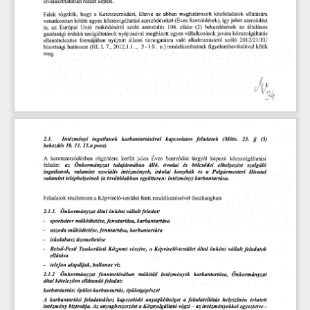
elválaszthatatlan
  részét
  képezi.  
Felek
  rögzítik,
  hogy
  a  Keretszerződést,
  illetve
  az
  abban
  meghatározott
  közfeladatok
  ellátására  
vonatkozóan
  kötött
  egyes
 közszolgáltatási
  szerződéseket
  (Éves
  Szerződések),
  így
 jelen
  szerződést  
is,     az
  Európai
   Unió
  működéséről
   szóló
  szerződés
   106.
  cikke
  (2)
  bekezdésének
   az
   általános   
gazdasági
  érdekű
  szolgáltatások
  nyújtásával
 megbízott
  egyes
  vállalkozások
 javára
  közszolgáltatás  
ellentételezése
  formájában
  nyújtott
  állami
  támogatásra
  való
  alkalmazásáról
   szóló
   2012/21/EU   
bizottsági
  határozat
  (HL
  L  7.,
 2012.1.1.,
   3-10.
   o.)
 rendelkezéseinek
   figyelembevételével
   kötik   
meg. 
2.1.
        Intézményi
     ingatlanok
     karbantartásával
      kapcsolatos
    feladatok
      (Mötv.
    23.
    §
    (5)    
bekezdés
   10.
  11.
      ll.apont)      
A   keretszerződésben
   rögzítésre
  került
  jelen
  Eves
   Szerződés
  tárgyát
  képező
   közszolgáltatási   
feladat:
   az
    Önkormányzat
      tulajdonában
     álló,
    óvodai
    és
    bölcsődei
     elhelyezést
       szolgáló       
ingatlanok,
     valamint
    szociális
    intézmények,
     iskolai
    konyhák
    és
   a
   Polgármesteri
       Hivatal       
valamint
   telephelyeinek
    (a
 továbbiakban
   együttesen:
   intézmény)
     karbantartása.     
Feladatok
  részletesen
  a Képviselő-testület
  fenti
 rendelkezéseivel
  összhangban:  
2.1.1.
    Ónkorm
  ányzat
  által
  önként
  vállalt
   feladat:   
-    sportsátor
   működtetése,
  fenntartása,
      karbantartása      
-    uszoda
  működtetése,
  fenntartása,
      karbantartása      
-    iskolabusz
     üzemeltetése     
-    Belső-Pesti
    Tankerületi
   Központ
   részére,
   a
  Képviselő-testület
     által
  önként
   vállalt
    feladatok    
ellátása 
-    telefon
  alapdijak,
   ballonos
   víz   
2.1.2
     Önkormányzat
    fenntartásában
      működő
    intézmények
     karbantartása,
        Önkormányzat        
által
  kötelezően
   ellátandó
    feladat:    
karbantartás:
    épület-karbantartás,
       épületgépészet       
A  karbantartási
    feladatokhoz
     kapcsolódó
    anyagköltséget
     a
  feladatellátás
     helyszínén
     érintett     
intézmény
   biztosítja.
  Az
  anyagbeszerzést
    a
 Közszolgáltató
    végzi
  -  az
  intézményekkel
    egyeztetve
   -