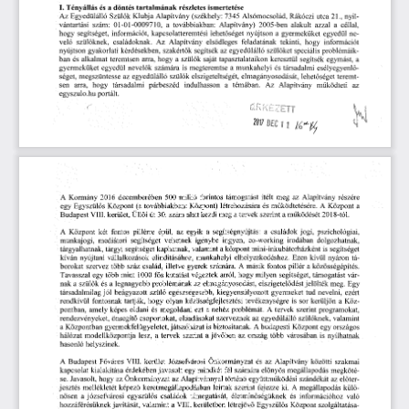
I.   Tényállás
  és
  a döntés
 tartalmának
  részletes
  ismertetése  
Az
  Egyedülálló
  Szülők
  Klubja
 Alapítvány
  (székhely:
  7345
  Alsómocsolád,
  Rákóczi
  utca
  21.,
  nyil-
vántartási
  szám:
  01-01-0009710,
   a
  továbbiakban:
  Alapítvány)
  2005-ben
  alakult
  azzal
  a
  céllal,  
hogy
  segítséget,
  információt,
  kapcsolatteremtési
  lehetőséget
  nyújtson
  a  gyermeküket
  egyedül
  ne-
velő
   szülőknek,
   családoknak.
  Az
  Alapítvány
   elsődleges
   feladatának
  tekinti,
  hogy
   információt   
nyújtson
  gyakorlati
  kérdésekben,
  szakértők
  segítsék
  az
 egyedülálló
  szülőket
  speciális
  problémáik-
ban
  és
  alkalmat
  teremtsen
  arra,
  hogy
  a  szülők
  saját
  tapasztalataikon
  keresztül
  segítsék
  egymást,
  a  
gyermeküket
  egyedül
  nevelők
  számára
  is
  megteremtse
  a  munkahelyi
  és
  társadalmi
  esélyegyenlő-
séget,
  megszüntesse
  az
  egyedülálló
  szülők
  elszigeteltségét,
  elmagányosodását,
  lehetőséget
  teremt-
sen
   arra,
   hogy
   társadalmi
   párbeszéd
   indulhasson
   a
   témában.
   Az
   Alapítvány
   működteti
   az   
egyszulo.hu
  portált.  
A  Kormány
  2016
  decemberében
  500
  millió
  forintos
  támogatást
  ítélt
  meg
  az
  Alapítvány
  részére  
egy
  Egyszülős
  Központ
  (a
  továbbiakban:
  Központ)
  létrehozására
  és
  működtetésére.
  A
  Központ
  a  
Budapest
  VIII.
 kerület,
 Üllői
  út
 30.
  szám
  alatt
 kezdi
 meg
  a tervek
  szerint
  a működését
  2018-tól.  
A  Központ
  két
  fontos
  pillérre
  épül,
  az
  egyik
  a
  segítségnyújtás:
  a
  családok
  jogi,
   pszichológiai,   
munkajogi,
  mediátori
   segítséget
  vehetnek
  igénybe
  ingyen,
  co-working
  irodában
   dolgozhatnak,   
tárgyalhatnak,
  tárgyi
  segítséget
  kaphatnak,
  valamint
  a központ
  mini-inkubátorházként
  is
  segítséget  
kíván
  nyújtani
  vállalkozások
  elindításához,
  munkahelyi
  elhelyezkedéshez.
  Ezen
  kívül
  nyáron
  tá-
borokat
  szervez
  több
  száz
  család,
  illetve
  gyerek
  számára.
  A
  másik
  fontos
 pillér
  a  közösségépítés.  
Tavasszal
  egy
  több
  mint
  1000
 fős
 kutatást
  végeztek
  arról,
 hogy
  milyen
  segítséget,
  támogatást
  vár-
nak
  a  szülők
  és
  a  legnagyobb
  problémának
  az
  elmagányosodást,
  elszigetelődést
  jelölték
  meg.
  Egy  
társadalmilag
  jól
  beágyazott
  szülő
  egészségesebb,
  kiegyensúlyozott
  gyermeket
  tud
  nevelni,
  ezért  
rendkívül
  fontosnak
  tartják,
  hogy
  olyan
  közösségfejlesztési
  tevékenységre
  is
  sor
  kerüljön
  a  Köz-
pontban,
  amely
  képes
  oldani
  és
  megoldani
  ezt
  a  nehéz
  problémát.
  A
  tervek
  szerint
  programokat,  
rendezvényeket,
  önsegítő
  csoportokat,
  előadásokat
  szerveznek
  az
  egyedülálló
  szülőknek,
  valamint  
a  Központban
  gyermekfelügyeletet,
 játszóházat
  is
 biztosítanak.
  A
  budapesti
  Központ
  egy
  országos  
hálózat
  modellközpontja
  lesz,
  a  tervek
  szerint
  a jövőben
  az
  ország
  több
  városában
  is
  nyílhatnak  
hasonló
  helyszínek.  
A  Budapest
  Főváros
  VIII.
  kerület
  Józsefvárosi
  Önkormányzat
  és
  az
  Alapítvány
  közötti
  szakmai  
kapcsolat
  kialakítása
  érdekében
 javasolt
  egy
  mindkét
  fél
 számára
  előnyös
  megállapodás
  megköté-
se.
 Javasolt,
  hogy
  az
 Önkormányzat
  az
 Alapítvánnyal
  történő
  együttműködési
  szándékát
  az
  előter-
jesztés
  mellékletét
  képező
  keretmegállapodásban
  leírtak
  szerint
  fejezze
 ki.
  A
  megállapodás
  külö-
nösen
   a
  józsefvárosi
  egyszülős
  családok
  támogatását,
  életminőségüknek
   és
  információhoz
  való  
hozzáférésüknek
 javítását,
  valamint
  a  VIII.
  kerületben
  létrejövő
 Egyszülős
  Központ
  szolgáltatása-