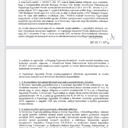
A  Képviselő-testület
   a
  189/2017.
  (IX.
  07.)
  számú
  határozatában
  kifejezte
  azon
  szándékát,  
hogy
  a  fenntartásában
  működő
  Budapest
  Főváros
  kerület
  Józsefvárosi
  Önkormányzat  
  VIII.
Napraforgó
 Egyesített
  Óvodát
  a nemzeti
  köznevelésről
  szóló
  2011.
  évi
  CXC.
  törvény
  4.
  §  11.  
pontja
 alapján
  2019.
  augusztus
  1.
 napjával
  át
 kívánja
 szervezni
  azáltal,
  hogy
  a természetben
  a  
1083
  Budapest
  Jázmin
  utca
 2-4.
  szám
  alatt,
  az
  alapító
  okirat
  szerint
  a  1083
  Budapest
  Szigony  
utca
   18.
  szám
  alatt
  található
  telephelyen
  (hrsz.:
  36136/1)
  működő
  Szivárvány
  Tagóvodáját  
megszünteti.
  A
 Képviselő-testület
  egyúttal
  felkérte
 a polgármestert
  a jogszabályi
  előírásoknak  
megfelelő
  egyeztetések
  lefolytatására
 és
  a  Szivárvány
  Tagóvoda
 megszüntetéséhez
  szükséges  
döntések
  Képviselő-testület
  elé
 terjesztésére. 
Az
  óvodai
  átszervezéssel
  kapcsolatos
  döntések
  meghozatalához
  a jogszabályi
  előírások
  sze-
rinti
  vélemények
  beszerzése
  megtörtént.
  A
  Napraforgó
  Egyesített
  Óvoda
  alkalmazotti
  közös-
sége
  2017.
  november
  17-én,
  a  szülői
  szervezete
  2017.
  november
  20-án
  kialakított
  véleménye  
szerint
  elfogadja
 és
 tudomásul
  veszi
  az
 óvodai
  átszervezéssel
  összefüggő
 intéz&edéspkffc 
2017     DEC
  1  1.    (^éc  
A  székhely
  és
  tagóvodák
  -  a Pitypang
  Tagóvoda
  kivételével
  - óvodai
  nevelés
  keretében
  roma  
kulturális
   nevelést
   végeznek,
   a
   Józsefvárosi
   Roma
   Önkormányzat
   Képviselő-testülete
   a   
57/2017.
  (XI.23.)
  számú
  határozata
  szerint
  egyetért
  az
  óvodai
  átszervezéssel
  kapcsolatos
  in-
tézkedések
  tervezetével.  
A   Napraforgó
   Egyesített
   Óvoda
   óvodaigazgatójával
   előzetesen
   egyeztettünk
   az
   óvodai   
átszervezés
  során
 tervezett
  következő
  döntésekkel
  kapcsolatban:  
1.   A  feladatellátási
 helyenként
  felvehető
 maximális
  gyermeklétszám
  alakulása  
A  felvehető
  maximális
  gyermeklétszám
  a  Napraforgó
  Egyesített
  Óvoda
  székhelyén
  és
  tag-
óvodáiban
  összesen
  1633
  fő,
  a  ténylegesen
  beiratkozottak
  aránya
  azonban
  ennek
  82
  %-a.
  Az  
elmúlt
  négy
  év
  adatai
  alapján
  átlagosan
  a  kerületi
  óvodáskorúak
  74
  %-a
  jár
  a
  Napraforgó  
Egyesített
  Óvodába.
  A
 Szivárvány
 Tagóvodában
  az
 alapító
  okirat
  szerinti
  felvehető
  maximális  
gyermeklétszám
   104
  fő,
  a jelenlegi
  gyermeklétszám
  42
  fő
  (40
  %).
  A
  Szivárvány
  Tagóvoda  
megszűnésével
   a
  Napraforgó
  Egyesített
  Óvodában
  a
  felvehető
  maximális
   gyermeklétszám   
2019.
  augusztus
   1.
  napjától
  1529
  főre
  változik,
  mellyel
  biztosítható
  a
  kerületi
   gyermekek   
óvodai
  ellátása.  
2.    A
 sajátos
 nevelési
  igényű
  gyermekek
  ellátásának
  alakulása  
A  Szivárvány
  Tagóvoda
 jelenleg
  ellátja
  az
  értelmi
  fogyatékos,
  a beszédfogyatékos,
  valamint  
az    egyéb
   pszichés
   fejlődési
  zavarral
   küzdő
   sajátos
  nevelési
   igényű
  gyermekek
   integrált   
nevelését.
  2019.
  augusztus
  1
 napjától
  az
  óvodák
  a  következők
  szerint
  fogják
  ellátni
  a  sajátos  
nevelési
     igényű
    gyermekek
    integrált
    nevelését:
    a
    különleges
    bánásmódot
     igénylő     
mozgásszervi
   fogyatékos
   /Virágkoszorú,
   TÁ-TI-KA/,
   az
   érzékszervi
   (látási)
   fogyatékos   
/Hétszínvirág,
  Csodasziget/,
  az
  érzékszervi
  (hallási)
  fogyatékos
  /Pitypang,
  Százszorszép/,
  az  
értelmi
  fogyatékos
  /Napsugár,
  Csodasziget/,
  a  beszédfogyatékos
  /Napraforgó,
  Várunk
  Rád,  