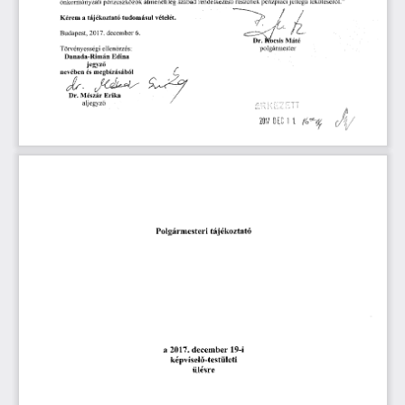
önkormányzati
  pénzeszközök
  átmenetileg
  szabad
  rendelkezésű
  részének
  pénzpiaci
 jellegű
  lekötéséről."  
Kérem
  a tájékoztató
  tudomásul
  vételét.  
Budapest,
  2017.
 december
  6.  
Dr.
  Kíocsis
  Máté  
polgármester 
Törvényességi
  ellenőrzés:  
Danada-Rimán
  Edina  
jegyző 
nevében
  és
  megbízásából  
X 
Dr.
  Mészár
  Erika  
aljegyző 
k/ 
Polgármesteri
  tájékoztató  
a  2017.
 december
  19-i  
képviselő-testületi 
ülésre 