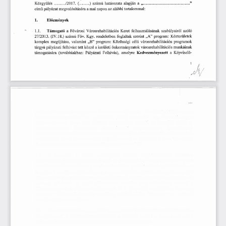
Közgyűlés
             /2017.
  (          )
  számú
  határozata
  alapján
  a                                                    "                                  
című
 pályázat
 megvalósítására
  a mai
 napon
  az
 alábbi
  tartalommal:  
1.            Előzmények          
1.1.
      Támogató
  a  Fővárosi
  Városrehabilitációs
  Keret
  felhasználásának
  szabályairól
  szóló  
27/2013.
  (IV.18.)
  számú
  Főv.
  Kgy.
  rendeletben
  foglaltak
  szerint
  „A"
  program:
  Közterületek  
komplex
  megújítása,
  valamint
  „B"
  program:
  Közösségi
  célú
  városrehabilitációs
  programok  
tárgyú
 pályázati
  felhívást
 tett
 közzé
  a kerületi
  önkormányzatok
  városrehabilitációs
  munkáinak  
támogatására
  (továbbiakban:
  Pályázati
  Felhívás),
  amelyre
  Kedvezményezett
  a
  Képviselő-
£ 