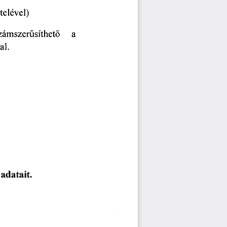
ételével)  
 számszerűsíthető
      a      
l.  
  adatait.  