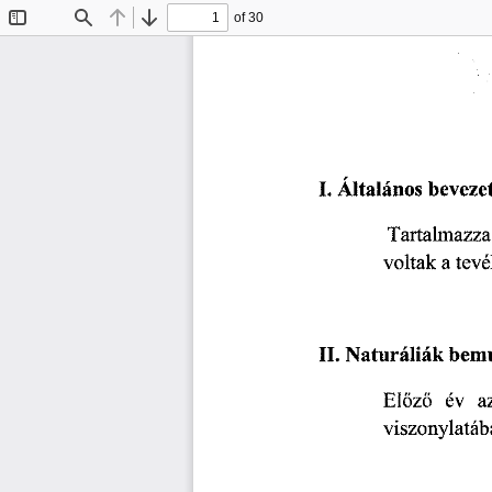
of 30
Toggle
Find
Previous
Next
Sidebar
I.   Általános
  bevezet
Tartalmazza
voltak
  a  te
II.
 Naturáliák
  bem
Előző
   év
   
viszonylatáb