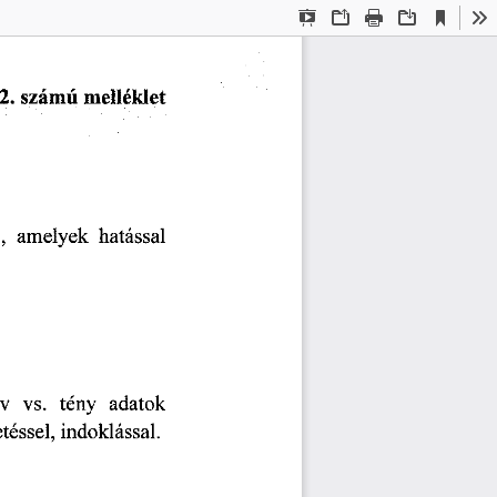
Current
Presentation
Open
Print
Download
To
View
Mode
2.    számú
  melléklet  
,
  amelyek
   hatással   
rv
   vs.
   tény
   adatok   
etéssel,
  indoklással.  