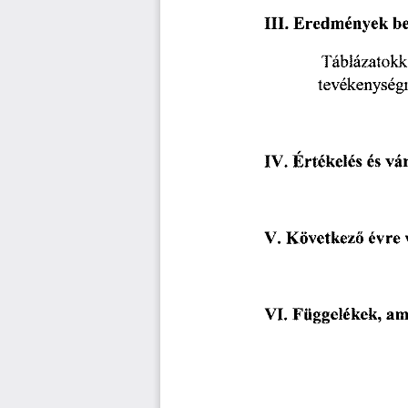
III.
 Eredmények
  
Táblázatokk
tevékenység
IV.
 Értékelés
  és
 vá
V.    Következő
  évre
 
VI.
 Függelékek,
  a