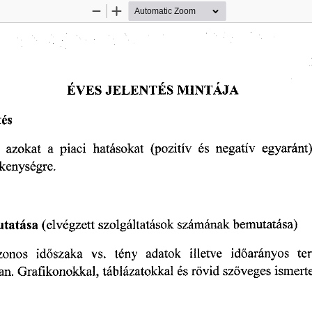
Zoom
Zoom
Out
In
EVES
  JELENTES
  MINTAJA  
és  
   azokat
   a
  piaci
  hatásokat
   (pozitív
  és
  negatív
  egyaránt)
vékenységre.  
utatása
  (elvégzett
  szolgáltatások
  számának
  bemutatása)  
azonos
   időszaka
   vs.
   tény
   adatok
   illetve
   időarányos
   te
an.
  Grafikonokkal,
 táblázatokkal
  és
 rövid
 szöveges
  ismert