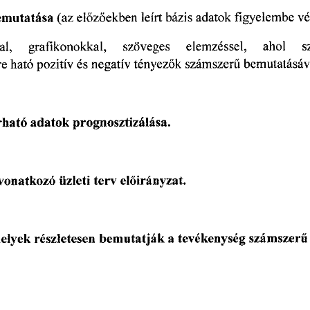
bemutatása
  (az
 előzőekben
  leírt
 bázis
  adatok
  figyelembe
  v
al,
      grafikonokkal,
     szöveges
     elemzéssel,
     ahol
     
re
  ható
 pozitív
  és
 negatív
  tényezők
  számszerű
  bemutatásáva
rható
 adatok
  prognosztizálása.  
vonatkozó
  üzleti
  terv
  előirányzat.  
melyek
  részletesen
  bemutatják
  a tevékenység
  számszerű