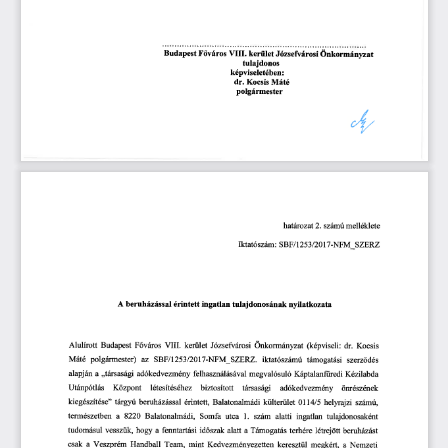
Budapest
 Főváros
 VIII.
 kerület
 Józsefvárosi
  Önkormányzat  
tulajdonos 
képviseletében: 
dr.
 Kocsis
 Máté 
polgármester 
határozat
 2.
 számú
 melléklete 
Iktatószám:
  SBF/1253/2017-NFM_SZERZ  
8.   számú
 melléklet 
A beruházással
  érintett
 ingatlan
 tulajdonosának
  nyilatkozata  
Alulírott
  Budapest
  Főváros
  VIII.
  kerület
  Józsefvárosi
  Önkormányzat
  (képviseli:
  dr.
  Kocsis  
Máté
  polgármester)
   az
   SBF/1253/2017-NFM
   SZERZ.
   iktatószámú
   támogatási
   szerződés   
alapján
  a  „társasági
  adókedvezmény
  felhasználásával
 megvalósuló
  Káptalanfiiredi
  Kézilabda  
Utánpótlás
    Központ
     létesítéséhez
    biztosított
    társasági
     adókedvezmény
     önrészének     
kiegészítése"
  tárgyú
  beruházással
  érintett,
  Balatonalmádi
  külterület
  0114/5
  helyrajzi
  számú,  
természetben
  a
  8220
  Balatonalmádi,
   Somfa
  utca
   1.
  szám
  alatti
  ingatlan
  tulajdonosaként  
tudomásul
  vesszük,
  hogy
  a  fenntartási
  időszak
  alatt
  a  Támogatás
  terhére
  létrejött
  beruházást  
csak
  a  Veszprém
  Handball
  Team,
  mint
  Kedvezményezetten
  keresztül
  megkért,
  a  Nemzeti  