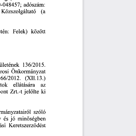
0-048457;
  adószám:  
   Közszolgáltató
    (a    
etén:
   Felek)
   között   
tületének
    136/2015.    
rosi
  Önkormányzat  
  66/2012.
   (XII.
 13.) 
atok
    ellátására
     az     
ont
  Zrt.-t
 jelölte
  ki  
rmányzatairól
   szóló   
y
  és
 jó
   minőségben   
ási
   Keretszerződést   