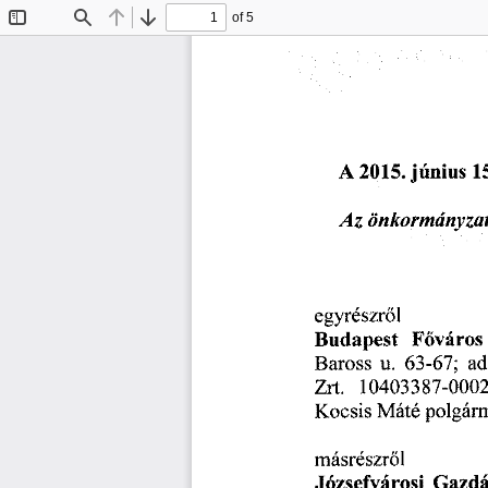
of 5
Toggle
Find
Previous
Next
Sidebar
1.      számú
  mel
A  2015.
 június
  1
Az
  önkormányzati
egyrészről 
Budapest
   Főváros
Baross
  u.
  63-67;
  a
Zrt.
   10403387-000
Kocsis
 Máté
 polgárm
másrészről 
Józsefvárosi
  Gazdá