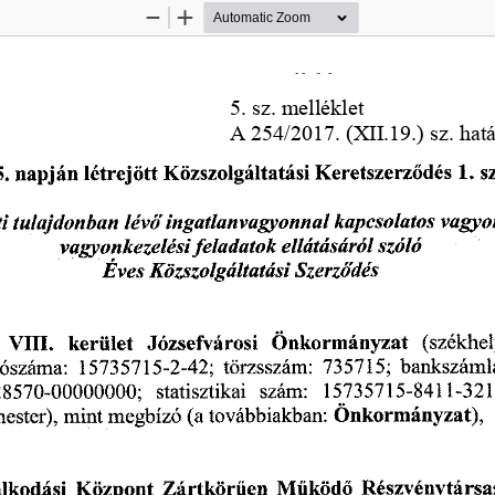
Zoom
Zoom
Out
In
léklet
  cseréje
  a Javaslat
  gazdasági
  társaságokkal
  kapcs
meghozatalára
  tárgyú
  előterjesztéshez  
5.
 napján
 létrejött
  Közszolgáltatási
  Keretszerződés
  1.
 s
   tulajdonban
   lévőingatlanvagyonnal
      kapcsolatos
   vagyo
vagyonkezelési
   feladatok
   ellátásáról
    szóló    
Eves
  Közszolgáltatási
      Szerződés      
   VIII.
   kerület
   Józsefvárosi
   Önkormányzat
    (székhel
dószáma:
   15735715-2-42;
  törzsszám:
  735715;
  bankszáml
28570-00000000;
    statisztikai
   szám:
   15735715-8411-321
ester),
  mint
  megbízó
  (a
 továbbiakban:
  Önkormányzat),  
lkodási
  Központ
  Zártkörűen
  Működő
  Részvénytársa