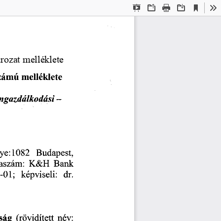
Current
Presentation
Open
Print
Download
To
View
Mode
olatos
  döntések  
zámú
  melléklete  
ngazdálkodási
      -
ye:
 1082
   Budapest,   
aszám:
  K&H
  Bank  
-01;
   képviseli:
   dr.   
ság
  (rövidített
  név:  