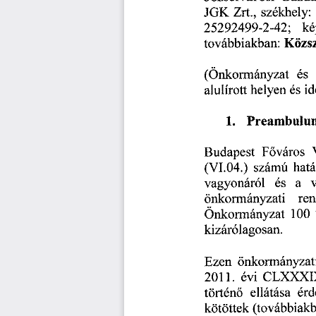
JGK
  Zrt.,
  székhely:
 
25292499-2-42;
    k
továbbiakban:
  Közsz
(Önkormányzat
   és
 
alulírott
  helyen
  és
  i
1.      Preambulu
Budapest
   Főváros
  
(VI.04.)
  számú
  hat
vagyonáról
    és
   a
  
önkormányzati
     re
Önkormányzat
   100
 
kizárólagosan. 
Ezen
  önkormányzat
2011.
  évi
  CLXXXI
történő
   ellátása
  ér
kötöttek
  (továbbiak