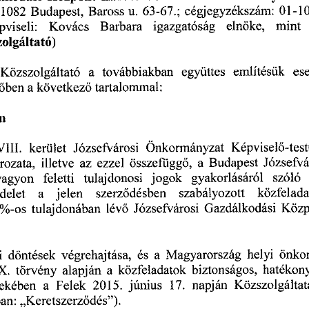
 1082
  Budapest,
  Baross
  u.
  63-67.;
  cégjegyzékszám:
  01-1
épviseli:
    Kovács
    Barbara
    igazgatóság
    elnöke,
    mint
 
olgáltató)  
  Közszolgáltató
   a
   továbbiakban
   együttes
   említésük
   es
dőben
  a következő
  tartalommal:  
m    
 VIII.
   kerület
   Józsefvárosi
   Önkormányzat
   Képviselő-tes
ározata,
  illetve
  az
  ezzel
  összefüggő,
  a  Budapest
  Józsefvá
 vagyon
   feletti
   tulajdonosi
   jogok
   gyakorlásáról
   szóló
 
ndelet
     a
    jelen
     szerződésben
     szabályozott
    közfelad
 %-os
  tulajdonában
  lévő
  Józsefvárosi
  Gazdálkodási
  Közp
i
  döntések
  végrehajtása,
  és
  a  Magyarország
  helyi
  önko
X.
  törvény
  alapján
  a  közfeladatok
  biztonságos,
  hatékon
dekében
   a
  Felek
  2015.
  június
   17.
  napján
  Közszolgáltat
ban:
  „Keretszerződés").  