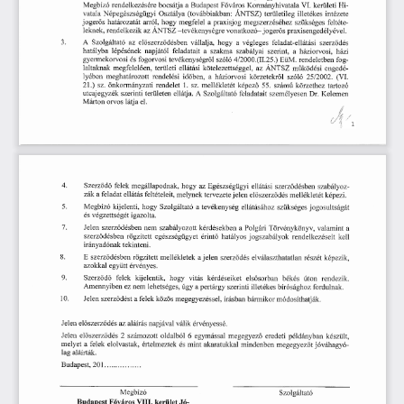
Megbízó
  rendelkezésére
  bocsátja
  a  Budapest
  Főváros
  Kormányhivatala
  VI.
  kerületi
  Hi-
vatala
  Népegészségügyi
  Osztálya
  (továbbiakban:
  ÁNTSZ)
  területileg
  illetékes
  intézete  
jogerős
  határozatát
  arról,
  hogy
  megfelel
  a praxisjog
  megszerzéséhez
  szükséges
  feltéte-
leknek,
 rendelkezik
  az
 ÁNTSZ
 -tevékenységre
 vonatkozó-jogerős
  praxisengedélyével.  
3.            A
  Szolgáltató
  az
  előszerződésben
  vállalja,
  hogy
  a
  végleges
  feladat-ellátási
  szerződés  
hatályba
  lépésének
  napjától
  feladatait
  a  szakma
  szabályai
  szerint,
  a
  háziorvosi,
  házi  
gyermekorvosi
  és
 fogorvosi
 tevékenységről
  szóló
  4/2000.(11.25.)
  EüM.
  rendeletben
  fog-
laltaknak
  megfelelően,
  területi
  ellátási
  kötelezettséggel,
  az
  ÁNTSZ
  működési
  engedé-
lyében
  meghatározott
  rendelési
  időben,
  a
  háziorvosi
  körzetekről
  szóló
  25/2002.
  (VI.  
21.)
  sz.
  önkormányzati
  rendelet
  1.
  sz.
  mellékletét
  képező
  55.
  számú
  körzethez
  tartozó  
utcajegyzék
  szerinti
  területen
  ellátja.
 A
  Szolgáltató
  feladatait
  személyesen
  Dr.
  Kelemen  
Márton
  orvos
 látja
 el. 