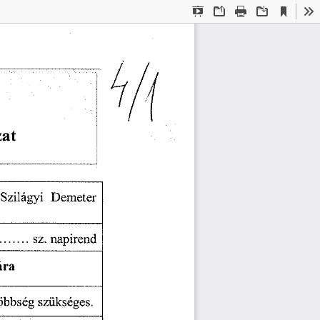
Current
Presentation
Open
Print
Download
To
View
Mode
at  
  Szilágyi
   Demeter   
sz.
  napirend  
ra  
többség
  szükséges.  