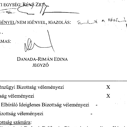
I
  EGYSÉG^RÉV£
  ZRTS  
    •••
 ^                    «—                    
 IGÉNYEL/NEM
  IGÉNYEL,
  IGAZOLÁS:
                                ^
                       .
   
MAS:  
DANADA-RIMÁN
  EDINA  
JEGYZŐ 
énzügyi
 Bizottság
  véleményezi
                                   X              
tság
 véleményezi
                                                           X              
  Elbíráló
 Ideiglenes
 Bizottság
  véleményezi  
izottság
  véleményezi  
zottság
  számára:  