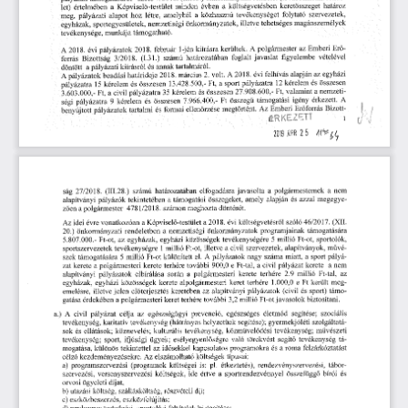
let)
  értelmében
   a
  Képviselő-testület
  minden
  évben
   a
  költségvetésben
  keretösszeget
   határoz   
meg,
  pályázati
  alapot
  hoz
  létre,
  amelyből
   a
  közhasznú
  tevékenységet
   folytató
   szervezetek,   
egyházak,
  sportegyesületek,
  nemzetiségi
  önkormányzatok,
  illetve
 tehetséges
  magánszemélyek  
tevékenysége,
  munkája
  támogatható.  
A  2018.
  évi
  pályázatok
  2018.
  február
  l-jén
  kiírásra
  kerültek.
  A
  polgármester
  az
  Emberi
  Erő-
forrás
  Bizottság
   3/2018.
   (1.31.)
  számú
  határozatában
   foglalt
  javaslat
   figyelembe
   vételével   
döntött
   a
 pályázati
  kiírásról
  és
 annak
  tartalmáról.  
A  pályázatok
  beadási
  határideje
 2018.
  március
  2.
 volt.
  A
  2018.
  évi
  felhívás
 alapján
 az
  egyházi  
pályázatra
  15
  kérelem
  és
  összesen
  13.428.500,-
  Ft,
  a  sport
  pályázatra
  12
 kérelem
  és
  összesen  
3.603.000,-
  Ft,
  a  civil
  pályázatra
  35
  kérelem
  és
  összesen
  27.908.600,-
  Ft,
  valamint
  a  nemzeti-
ségi
  pályázatra
  9
  kérelem
  és
  összesen
  7.966.400,-
  Ft
  összegű
  támogatási
  igény
  érkezett.
   A   
benvúitott
  pályázatok
  tartalmi
  és
  formai
  ellenőrzése
  megtörtént.
  Az
  Emberi
  Erőforrás
  Bizott-
                              1                              
-~M/rr7CTT
V     V     
2010
  APR
  2 5    /fí^    
ság
  27/2018.
  (III.28.)
  számú
  határozatában
  elfogadásra
  javasolta
   a
  polgármesternek
   a
  nem  
alapítványi
  pályázók
  tekintetében
  a  támogatási
  összegeket,
  amely
  alapján
  és
  azzal
  megegye-
zően
  a polgármester
   4781/2018.
  számon
  meghozta
  döntését.  
Az
  idei
  évre
 vonatkozóan
  a Képviselő-testület
  a 2018.
  évi
  költségvetésről
  szóló
  46/2017.
  (XII.  
20.)
  önkormányzati
  rendeletben
  a
  nemzetiségi
  önkormányzatok
  programjainak
  támogatására  
5.807.000.-
  Ft-ot,
  az
  egyházak,
  egyházi
  közösségek
  tevékenységére
  5
  millió
  Ft-ot,
  sportolók,  
sportszervezetek
  tevékenységre
  1
 millió
  Ft-ot,
  illetve
  a  civil
  szervezetek,
  alapítványok,
  művé-
szek
  támogatására
  5
  millió
  Ft-ot
  különített
  el.
  A
  pályázatok
  nagy
  száma
  miatt,
  a  sport
  pályá-
zat
  kerete
  a polgármesteri
  kerete
  terhére
  további
  900,0
  e  Ft-tal,
  a  civil
  pályázat
  kerete
   a
  nem  
alapítványi
  pályázatok
  elbírálása
  során
  a
  polgármesteri
   kerete
  terhére
   2.9
  millió
  Ft-tal,
   az   
egyházak,
  egyházi
  közösségek
  kerete
  alpolgármesteri
  keret
  terhére
  1.000,0
  e  Ft
  került
  meg-
emelésre,
  illetve
 jelen
  előterjesztés
  keretében
  az
  alapítványi
  pályázatok
  (civil
  és
  sport)
  támo-
gatása
 érdekében
  a polgármesteri
  keret
  terhére
  további
  3,2
  millió
  Ft-ot
 javasolok
  biztosítani.  
a.)
  A
   civil
  pályázat
   célja
  az
  egészségügyi
   prevenció,
   egészséges
   életmód
   segítése;
   szociális   
tevékenység,
  karitatív
  tevékenység
  (hátrányos
  helyzetűek
  segítése);
  gyermekjóléti
  szolgáltatá-
sok
  és
  ellátások;
  köznevelés;
  kulturális
  tevékenység,
  közművelődési
  tevékenység;
  művészeti  
tevékenység;
  sport,
  ifjúsági
  ügyek;
  esélyegyenlőségre
  való
  törekvést
  segítő
  tevékenység
  tá-
mogatása,
  különös
  tekintettel
  az
  idősekkel
  kapcsolatos
  programokra
  és
  a roma
  felzárkóztatást  
célzó
  kezdeményezésekre.
  Az
  elszámolható
  költségek
  típusai:  
a)    programszervezési
   (programok
  költségei
  is:
  pl.
  étkeztetés),
  rendezvényszervezési,
   tábor-
szervezési,
  versenyszervezési
  költségek,
  ide
  értve
  a  sportrendezvénnyel
  összefüggő
  bírói
  és  
orvosi
  ügyeleti
  díjat,  
b)   utazási
  költség,
  szállásköltség,
  részvételi
  díj;  
c)   eszközbeszerzés,
  eszközfelújítás;  
d)   rendszeres
 testedzési,
  sportolási
  feltételek
  biztosítása;  