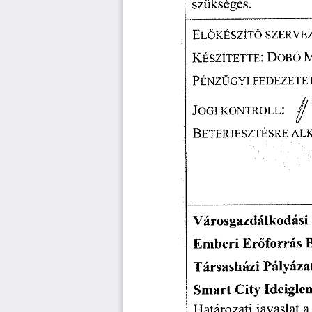
szükséges. 
ELŐKÉSZÍTŐ
  SZERVE
KÉSZÍTETTE:
  DOBÓ
 
PÉNZÜGYI
  FEDEZETE
JOGI
  KONTROLL:
    jj  
BETERJESZTÉSRE
  AL
Városgazdálkodási
 
Emberi
  Erőforrás
  
Társasházi
  Pályáza
Smart
  City
  Ideigle
Határozati
  iavaslat
  