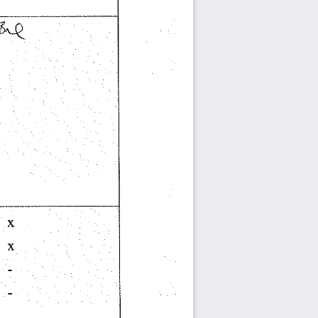
X 
X 
-