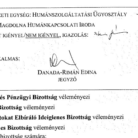
ZETI
  EGYSÉG:
  HUMÁNSZOLGÁLTATÁSI
  ÜGYOSZTÁLY  
| 
 MAGDOLNA
  HUMÁNKAPCSOLATI
  IRODA  
———» 
T
  IGÉNYEL/NEM
  IGÉNYEL,
  IGAZOLÁS:  
  
KALMAS:
                          I\Í/)/\
       \       
DANADA-RIMÁN
  EDINA  
JEGYZŐ 
 és
 Pénzügyi
  Bizottság
  véleményezi  
Bizottság
  véleményezi  
tokat
  Elbíráló
  Ideiglenes
  Bizottság
  véleményezi  
nes
  Bizottság
  véleményezi  
a bizottság
  számára:  