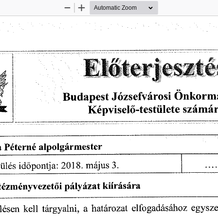
Zoom
Zoom
Out
In
a
  Péterné
  alpolgármester  
 ülés
  időpontja:
 2018.
 május
 3. 
ntézményvezetői
  pályázat
  kiírására  
ülésen
  kell
  tárgyalni,
  a  határozat
  elfogadásához
  egysz