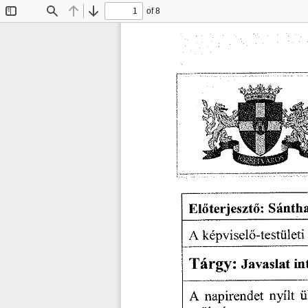
of 8
Toggle
Find
Previous
Next
Sidebar
Előterjesztő:
  Sánth
A  képviselő-testületi
 
Tárgy:
  Javaslat
  i
A  napirendet
  nyílt
  