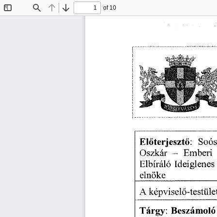
of 10
Toggle
Find
Previous
Next
Sidebar
Előterjesztő:
   Soós
Oszkár
   -   Emberi
 
Elbíráló
  Ideiglenes
elnöke 
A képviselő-testület
Tárgy:
  Beszámoló