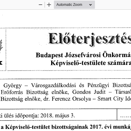
Zoom
Zoom
Out
In
Budapest
 Józsefvárosi
  Önkormá
Képviselő-testülete
  számára
   György
  -   Városgazdálkodási
   és
   Pénzügyi
   Bizotts
  Erőforrás
  Bizottság
   elnöke,
   Gondos
  Judit
   -   Társa
  Bizottság
  elnöke,
  dr.
  Ferencz
  Orsolya
  -  Smart
  City
  I
i
  ülés
  időpontja:
 2018.
 május
 3. 
  a Képviselő-testület
  bizottságainak
  2017.
 évi
  munkáj