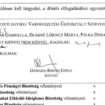
  ülésen
  kell
  tárgyalni,
  a  döntés
  elfogadásához
  egyszer
EZETI
  EGYSÉG:
  VÁROSVEZETÉS!
  ÜGYOSZTÁLY
  SZERVEZ
Jy                 
ÁR
  GABRIELLA,
  DEÁKNÉ
  LÖRINCZ
  MÁRTA,
  PÁLKA
  DÓRA
ET
  IGÉNYEL/NEM
  IGÉNYEL,
  IGAZOLÁS:  
 W^-
LKALMAS:  
DANADA-RIMÁ^
   EDINA   
JEGYZŐ 
és
 Pénzügyi
  Bizottság
  véleményezi
                                  x          
Bizottság
  véleményezi
                                                             x          
tokat
  Elbíráló
  Ideiglenes
  Bizottság
  véleményezi
          x          
es
  Bizottság
  véleményezi
                                                     x          