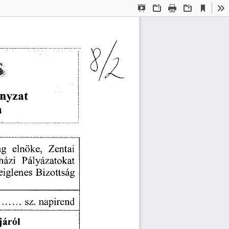
Current
Presentation
Open
Print
Download
To
View
Mode
nyzat  
  
ág
   elnöke,
   Zentai   
sházi
   Pályázatokat   
deiglenes
  Bizottság  
sz.
  napirend  
áról  