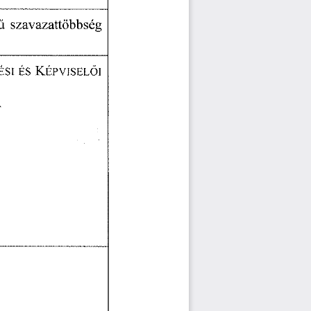
ű
  szavazattöbbség  
ÉSI
  ÉS
  KÉPVISELŐI  
  
                        
                                                   
                                           