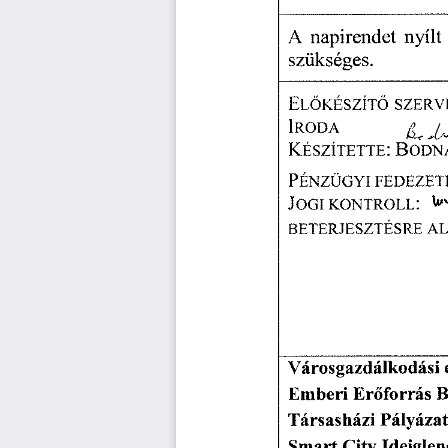
A  napirendet
  nyílt
szükséges. 
ELŐKÉSZÍTŐ
  SZERV
LR0DA
                 L.U
KÉSZÍTETTE:
  BODN
PÉNZÜGYI
  FEDEZET
JOGI
  KONTROLL:
   
BETERJESZTÉSRE
  A
Városgazdálkodási
  
Emberi
  Erőforrás
  
Társasházi
  Pályáza
Smart
  City
  Ideiglen