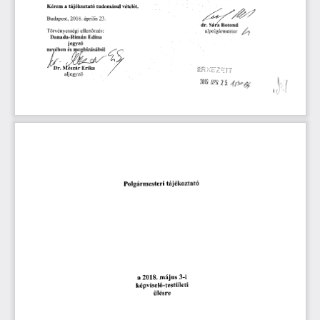
Kérem
  a tájékoztató
  tudomásul
  vételét.  
Budapest,
  2018.
  április
  23.  
dr.
  Sára
  Botond  
Törvényességi
  ellenőrzés:  
alpolgármester 
Danada-Rimán
  Edina  
jegyző 
nevében
  és
  megbízásából  
Dr.
  Mészár
  Erika  
€
RKEZ
ÍJJ 
aljegyző 
Polgármesteri
  tájékoztató  
a  2018.
 május
  3-i  
képviselő-testületi 
ülésre 