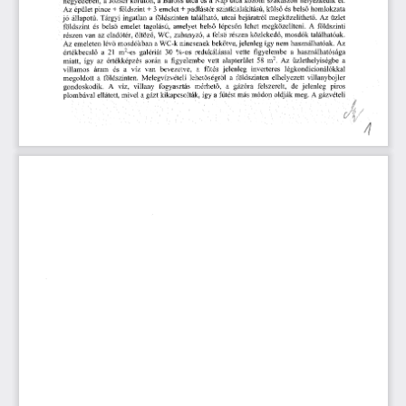
negyedében,
  a József
  körúton,
  a  Baross
  utca
  és
  a Nap
  utca
  közötti
  szakaszon
  helyezkedik
  el.  
Az
  épület
  pince
  +  földszint
  +
  3  emelet
  +  padlástér
  szintkialakítású,
  külső
  és
  belső
  homlokzata  
jó   állapotú.
  Tárgyi
  ingatlan
  a   földszinten
   található,
  utcai
  bejáratról
  megközelíthető.
  Az
  üzlet  
földszint
    és
  belső
  emelet
  tagolású,
  amelyet
  belső
  lépcsőn
  lehet
  megközelíteni.
  A
    földszinti    
részen
  van
  az
  eladótér,
  öltöző,
  WC,
  zuhanyzó,
  a  felső
  részen
  közlekedő,
  mosdók
  találhatóak.  
Az
  emeleten
  lévő
 mosdókban
  a WC-k
  nincsenek
  bekötve,
 jelenleg
  így
 nem
  használhatóak.
  Az  
2
értékbecslő
   a
  21
  m
-es
  galériát
   30
  %-os
  redukálással
  vette
  figyelembe
  a
  használhatósága  
2
miatt,
  így
  az
  értékképzés
  során
  a
  figyelembe
  vett
  alapterület
  58
  m
.
  Az
  üzlethelyiségbe
   a   
villamos
   áram
   és
   a
   víz
   van
   bevezetve,
   a
   fűtés
  jelenleg
   inverteres
   légkondicionálókkal   
megoldott
  a
   földszinten.
   Melegvízvételi
   lehetőségről
   a
   földszinten
   elhelyezett
  villanybojler  
gondoskodik.
   A
   víz,
   villany
   fogyasztás
   mérhető,
   a
   gázóra
   felszerelt,
   de
  jelenleg
   piros   
plombával
  ellátott,
  mivel
  a gázt
  kikapcsolták,
  így
  a fűtést
 más
  módon
  oldják
 meg.
  A
  gázvételi  