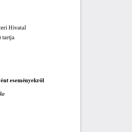
t
eri Hivatal
 tartja
tént eseményekről
öke