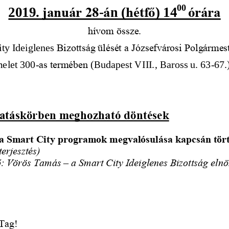
0
0 
január 28
á
hétfő
órára
201
9
. 
-
n (
) 
14
hívom össze.
ty Ideiglenes
Bizottság ülését a Józsefvárosi Polgármes
elet
3
00
-
as termében
(Budapest
VIII.
,
Baross u. 63
-
67.)
hatáskörben meghozható döntések
 a Smart City programok megvalósulása kapcsán tör
terjesztés)
: 
Vör
ös Tamás
–
a Smart City Ideiglenes Bizottság eln
 Tag!