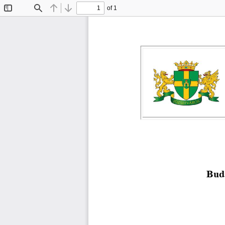
of 1
Toggle
Find
Previous
Next
Sidebar
Buda