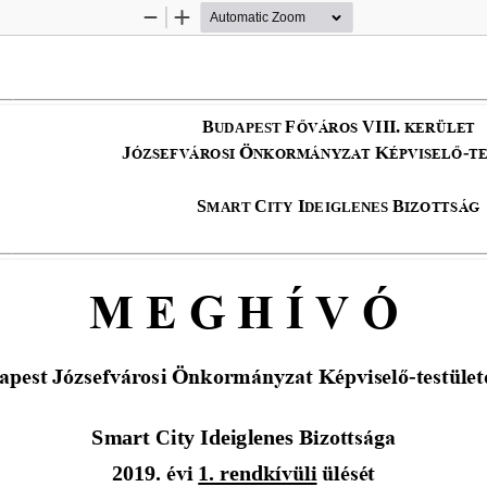
Zoom
Zoom
Out
In
B
F
VIII.
UDAPEST 
ŐVÁROS 
KERÜLET
Ö
J
K
-
ÓZSEFVÁROSI 
NKORMÁNYZAT
ÉPV
I
SELŐ
T
S
C
I
B
MART 
ITY 
DEIGLENES 
IZOTTSÁG
M E G H Í V Ó
pest Józsefváros
i
Önkormányzat 
Képviselő
-
testüle
Smart City Ideiglenes
Bizottsága
201
9
. évi 
1
.
rend
kívüli
ülését