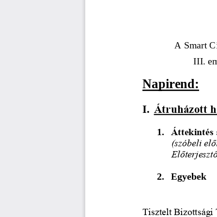
A 
Smart Ci
I
II
.
em
Napirend:
I.
Átruházott 
1.
Áttekintés
(szóbeli elő
Előterjesztő
2.
Egyebek
Tisztelt Bizottsági