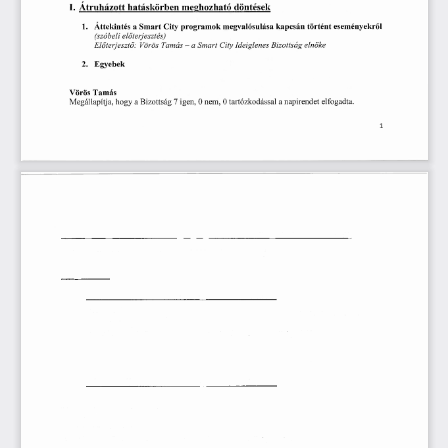
r 
I.    Átruházott
  hatáskörben
  meghozható
  döntések  
1.     Áttekintés
  a Smart
  City
  programok
  megvalósulása
  kapcsán
  történt
  eseményekről  
(szóbeli
     előterjesztés)     
Előterjesztő:
    Vörös
  Tamás
  -  a
 Smart
  City
  Ideiglenes
   Bizottság
    elnöke    
2.      Egyebek    
Vörös
  Tamás  
Megállapítja,
 hogy
  a Bizottság
  7 igen,
  0 nem,
  0 tartózkodással
  a napirendet
  elfogadta.  
1 