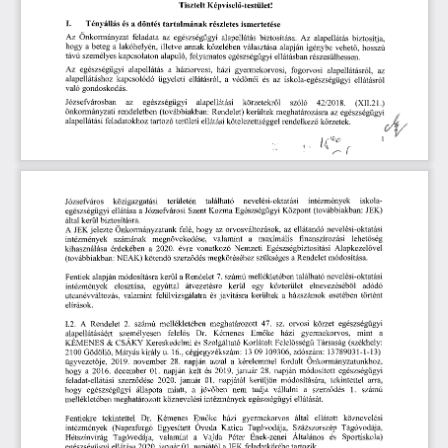
Tisztelt 
Képvisel
ő
-testület! 
I. 
Tényállás 
és 
a 
döntés 
tartalmának 
részletes 
ismertetése 
Az 
Önkormányzat 
feladata 
az 
egészségügyi 
alapellátás 
biztosítása. 
Az 
alapellátás 
biztosítja, 
hogy 
a  
beteg 
a 
lakóhelyén, 
illetve 
annak 
közelében 
választása 
alapján 
igénybe 
vehet
ő
, 
hosszú 
távú 
személyes 
kapcsolaton 
alapuló, 
folyamatos 
egészségügyi 
ellátásban 
részesülhessen. 
Az 
egészségügyi 
alapellátás 
a 
háziorvosi, 
házi 
gyermekorvosi, 
fogorvosi 
alapellátásról, 
az 
alapellátáshoz 
kapcsolódó 
ügyeleti 
ellátásról, 
a  
véd
ő
n
ő
i  
és 
az 
iskola-egészségügyi 
ellátásról 
való 
gondoskodás. 
Józsefvárosban 
az 
egészségügyi 
alapellátási 
körzetekr
ő
l 
szóló
 42/2018.
 (XII.21.) 
önkormányzati 
rendeletben 
(továbbiakban: 
Rendelet) 
kerültek 
meghatározásra 
az 
egészségügyi 
alapellátási 
feladatokhoz 
tartozó 
területi 
ellátási 
kötelezettséggel 
rendelkez
ő
körzetek. 
intézmények 
iskola-
nevelési-oktatási 
területén 
található 
Józsefváros 
közigazgatási 
JEK) 
Központ 
(továbbiakban: 
Szent 
Kozma 
Egészségügyi 
ellátása 
a 
Józsefvárosi 
egészségügyi 
által 
kerül 
biztosításra.
nevelési-oktatási 
orvosváltozások, 
az 
ellátandó 
felé, 
hogy 
az 
 JEK 
jelezte 
Önkormányzatunk 
A
finanszírozási 
lehet
ség 
megnövekedése, 
valamint 
a 
maximális 
intézmények 
számának 
ő
Alapkezel
vel 
vonatkozó 
Nemzeti 
Egészségbiztosítási 
érdekében 
a  
 évre 
kihasználása 
 2020.
ő
szükséges 
a 
Rendelet 
módosítása. 
kötend
szerz
dés 
megkötéséhez 
(továbbiakban: 
NEAK) 
ő
ő
található 
nevelési-oktatási 
kerül 
a 
Rendelet
 számú 
mellékletében 
Fentiek 
alapján 
módosításra 
 7.
közterület 
elnevezéséb
l 
adódó 
egyúttal 
átvezetésre 
kerül 
egy 
intézmények 
elosztása, 
ő
házszámok 
esetében 
történt 
felülvizsgálatra 
és 
javításra 
kerültek 
a 
utcanévváltozás, 
valamint 
elírások.
 sz. 
orvosi 
körzet 
egészségügyi 
 Rendelet
 számú 
mellékletében 
meghatározott
 47.
 2.
1.2. 
A
gyermekorvos, 
mint 
a 
felel
s 
Dr. 
Kémenes 
Em
ke 
házi 
alapellátásáért 
személyesen 
ő
ő
Szolgáltató 
Korlátolt 
Felel
sség
Társaság 
(székhely:
KÉMENES 
& 
CSÁKY 
Kereskedelmi 
és 
ő
ű
 adószám:
 Gödöll
, 
Mátyás 
király
 cégjegyzékszám:
 13 
09 
109306,
 13789031-1-13)
2100
 u. 
16.,
ő
kérelemmel 
fordult 
Önkormányzatunkhoz, 
ügyvezet
je,
 november
 napján 
azzal 
a 
 2019.
 28.
ő
 napján 
módosított 
egészségügyi 
hogy 
a  
 december
 napján 
kelt 
és
 január
 2016.
 01.
 2019.
 28.
módosítására, 
tekintettel 
arra, 
szerz
dése
 január
 napjától 
kerüljön 
feladat-ellátási 
 2020.
 01.
ő
dés
 számú 
állapota 
miatt, 
a 
jöv
ben 
nem 
tudja 
vállalni 
a 
szerz
 1.
hogy 
egészségügyi 
ő
ő
intézmények 
egészségügyi 
ellátását. 
mellékletében 
meghatározott 
köznevelési 
házi 
gyermekorvos 
által 
ellátott 
köznevelési 
Fentiekre 
tekintettel 
Dr. 
Kémenes 
Em
ke 
ő
Tagóvodája, 
Egyesített 
Óvoda 
Katica 
Tagóvodája, 
Százszorszép 
intézmények 
(Napraforgó 
Péter 
Ének-zenei 
Általános 
és 
Sportiskola) 
Hétszínvirág 
Tagóvodája, 
valamint 
a 
Vajda 
tartozik. 
 napjától 
a 
JEK 
feladatkörébe 
egészségügyi 
ellátása
 január
 01.
 2020.